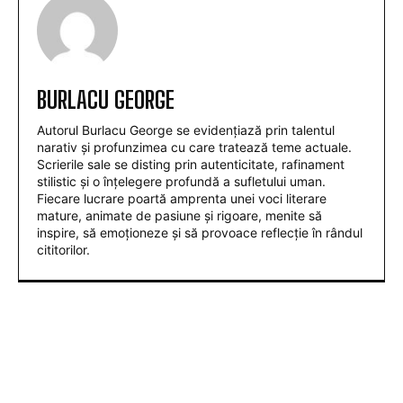
BURLACU GEORGE
Autorul Burlacu George se evidențiază prin talentul
narativ și profunzimea cu care tratează teme actuale.
Scrierile sale se disting prin autenticitate, rafinament
stilistic și o înțelegere profundă a sufletului uman.
Fiecare lucrare poartă amprenta unei voci literare
mature, animate de pasiune și rigoare, menite să
inspire, să emoționeze și să provoace reflecție în rândul
cititorilor.
ARTICOLE POPULARE