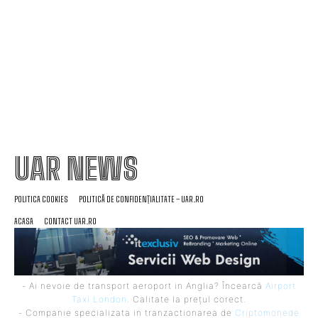
reușit să ajungă pe aeroportul din Leipzig,
Germania
UAR NEWS
POLITICA COOKIES
POLITICĂ DE CONFIDENȚIALITATE – UAR.RO
ACASA
CONTACT UAR.RO
- Ai nevoie de transport aeroport in Anglia? Încearcă
Airport
Taxi London
. Calitate la prețul corect.
- Companie specializata in tranzactionarea de
Criptomonede