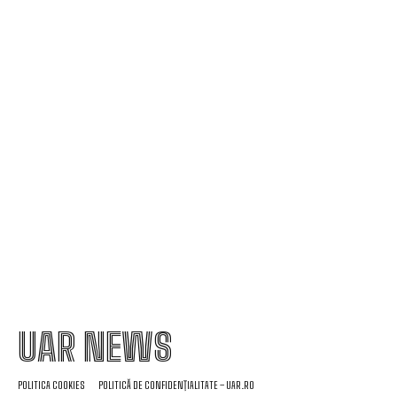
Dezastrul din zona Dunării văzut din satelit:
Fotografii ale fluviului înainte și după perioada de
secetă.
Mirabela Grădinaru, partenera de viață a
președintelui Nicușor Dan, a făcut cunoscută
declarația sa de avere.
UAR NEWS
POLITICA COOKIES
POLITICĂ DE CONFIDENȚIALITATE – UAR.RO