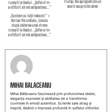
Trump: Ne apropiem de un
acord asupra Ucrainei
„Suntem cu toții nebuni!” »
Adrian Porumboiu, incisiv
după căderea unei drone
rusești la Vaslui: „Șoferul m-
a sfătuit să mă adăpostesc…”
MIHAI BALACEANU
Mihai Bălăceanu fascinează prin profunzimea ideilor,
eleganța expresiei și abilitatea de a transforma
cuvintele în emoții autentice. Scrierile sale atrag și
inspiră, lăsând o impresie profundă în sufletul cititorilor.