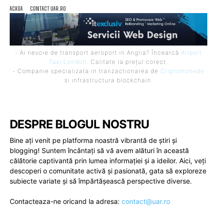
ACASA
CONTACT UAR.RO
- Ai nevoie de transport aeroport in Anglia? Încearcă
Airport
Taxi London
. Calitate la prețul corect.
- Companie specializata in tranzactionarea de
Criptomonede
si infrastructura blockchain.
DESPRE BLOGUL NOSTRU
Bine ați venit pe platforma noastră vibrantă de știri și
blogging! Suntem încântați să vă avem alături în această
călătorie captivantă prin lumea informației și a ideilor. Aici, veți
descoperi o comunitate activă și pasionată, gata să exploreze
subiecte variate și să împărtășească perspective diverse.
Contacteaza-ne oricand la adresa:
contact@uar.ro