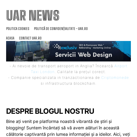
UAR NEWS
POLITICA COOKIES
POLITICĂ DE CONFIDENȚIALITATE – UAR.RO
ACASA
CONTACT UAR.RO
- Ai nevoie de transport aeroport in Anglia? Încearcă
Airport
Taxi London
. Calitate la prețul corect.
- Companie specializata in tranzactionarea de
Criptomonede
si infrastructura blockchain.
DESPRE BLOGUL NOSTRU
Bine ați venit pe platforma noastră vibrantă de știri și
blogging! Suntem încântați să vă avem alături în această
călătorie captivantă prin lumea informației și a ideilor. Aici, veți