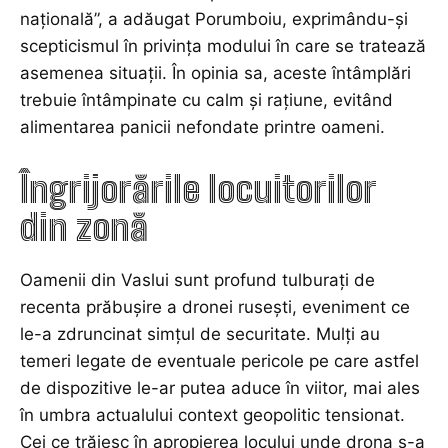
națională”, a adăugat Porumboiu, exprimându-și
scepticismul în privința modului în care se tratează
asemenea situații. În opinia sa, aceste întâmplări
trebuie întâmpinate cu calm și rațiune, evitând
alimentarea panicii nefondate printre oameni.
Îngrijorările locuitorilor
din zonă
Oamenii din Vaslui sunt profund tulburați de
recenta prăbușire a dronei rusești, eveniment ce
le-a zdruncinat simțul de securitate. Mulți au
temeri legate de eventuale pericole pe care astfel
de dispozitive le-ar putea aduce în viitor, mai ales
în umbra actualului context geopolitic tensionat.
Cei ce trăiesc în apropierea locului unde drona s-a