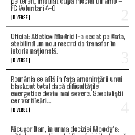
pe teren, imediat după meciul Dinamo –
FC Voluntari 4-0
DIVERSE
Oficial: Atletico Madrid l-a cedat pe Gata,
stabilind un nou record de transfer în
istoria națională.
DIVERSE
România se află în fața amenințării unui
blackout total dacă dificultățile
energetice devin mai severe. Specialiștii
cer verificări…
DIVERSE
Nicușor Dan, în urma deciziei Moody’s: