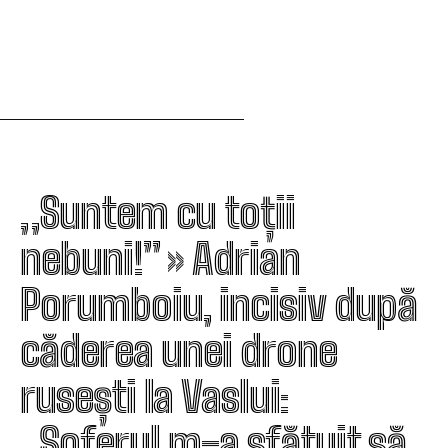
„Suntem cu toții
nebuni!” » Adrian
Porumboiu, incisiv după
căderea unei drone
rusești la Vaslui:
„Șoferul m-a sfătuit să