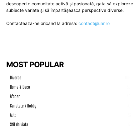
descoperi o comunitate activă și pasionată, gata să exploreze
subiecte variate și să împărtășească perspective diverse.
Contacteaza-ne oricand la adresa:
contact@uar.ro
MOST POPULAR
Diverse
1199
Home & Deco
50
Afaceri
46
Sanatate / Hobby
39
Auto
33
Stil de viata
17