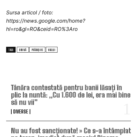
Sursa articol / foto:
https://news.google.com/home?
hl=ro&gl=RO&ceid=RO%3Aro
TAGS
DRONĂ
PRĂBUȘIRE
VASLUI
TOP ARTICOLE
Tânăra contestată pentru banii lăsați în
plic la nuntă: „Cu 1.600 de lei, era mai bine
să nu vii”
DIVERSE
Nu au fost sancționate! » Ce s-a întâmplat