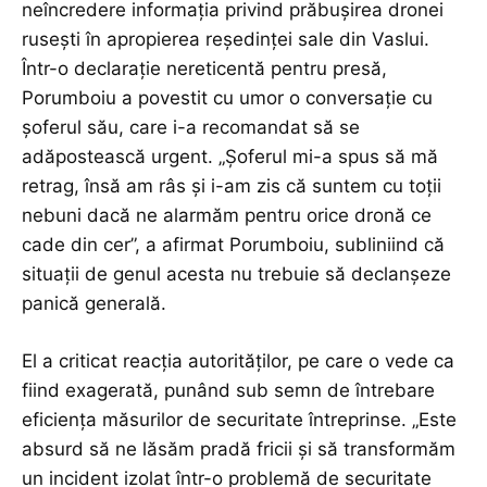
neîncredere informația privind prăbușirea dronei
rusești în apropierea reședinței sale din Vaslui.
Într-o declarație nereticentă pentru presă,
Porumboiu a povestit cu umor o conversație cu
șoferul său, care i-a recomandat să se
adăpostească urgent. „Șoferul mi-a spus să mă
retrag, însă am râs și i-am zis că suntem cu toții
nebuni dacă ne alarmăm pentru orice dronă ce
cade din cer”, a afirmat Porumboiu, subliniind că
situații de genul acesta nu trebuie să declanșeze
panică generală.
El a criticat reacția autorităților, pe care o vede ca
fiind exagerată, punând sub semn de întrebare
eficiența măsurilor de securitate întreprinse. „Este
absurd să ne lăsăm pradă fricii și să transformăm
un incident izolat într-o problemă de securitate