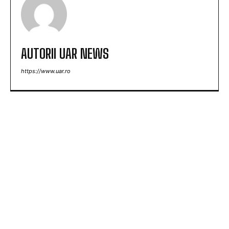
AUTORII UAR NEWS
https://www.uar.ro
ARTICOLE POPULARE
Tânăra contestată pentru banii lăsați în plic la
nuntă: „Cu 1.600 de lei, era mai bine să nu vii”
Nu au fost sancționate! » Ce s-a întâmplat pe
teren, imediat după meciul Dinamo – FC Voluntari