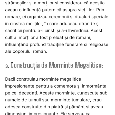
strămoșilor și a morților și considerau că aceștia
aveau o influență puternică asupra vieții lor. Prin
urmare, ei organizau ceremonii și ritualuri speciale
în cinstea morților, în care aduceau ofrande și
sacrificii pentru a-i cinsti și a-i învrednici. Acest
cult al morților a fost preluat și de romani,
influențând profund tradițiile funerare și religioase
ale poporului român.
Construcția de Morminte Megalitice:
Dacii construiau morminte megalitice
impresionante pentru a comemora și înmormânta
pe cei decedați. Aceste morminte, cunoscute sub
numele de tumuli sau morminte tumulare, erau
adesea construite din piatră și pământ și aveau
dimensiuni impresionante. Ele serveau ca