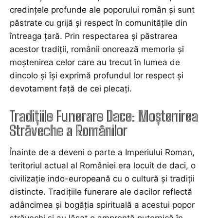
credințele profunde ale poporului român și sunt
păstrate cu grijă și respect în comunitățile din
întreaga țară. Prin respectarea și păstrarea
acestor tradiții, românii onorează memoria și
moștenirea celor care au trecut în lumea de
dincolo și își exprimă profundul lor respect și
devotament față de cei plecați.
Tradițiile Funerare Dace: Moștenirea
Străveche a Românilor
Înainte de a deveni o parte a Imperiului Roman,
teritoriul actual al României era locuit de daci, o
civilizație indo-europeană cu o cultură și tradiții
distincte. Tradițiile funerare ale dacilor reflectă
adâncimea și bogăția spirituală a acestui popor
străvechi și au lăsat o amprentă puternică în