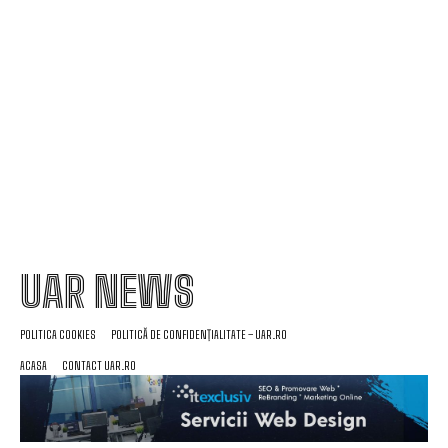
Avertisment din partea unui specialist: „Examinați
ce ați semnat și până când este valabil tariful, în
lumina creșterii facturii la electricitate”
UAR NEWS
POLITICA COOKIES
POLITICĂ DE CONFIDENȚIALITATE – UAR.RO
ACASA
CONTACT UAR.RO