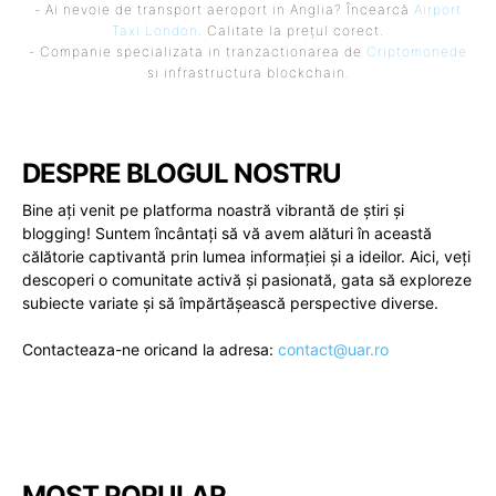
- Ai nevoie de transport aeroport in Anglia? Încearcă
Airport
Taxi London
. Calitate la prețul corect.
- Companie specializata in tranzactionarea de
Criptomonede
si infrastructura blockchain.
DESPRE BLOGUL NOSTRU
Bine ați venit pe platforma noastră vibrantă de știri și
blogging! Suntem încântați să vă avem alături în această
călătorie captivantă prin lumea informației și a ideilor. Aici, veți
descoperi o comunitate activă și pasionată, gata să exploreze
subiecte variate și să împărtășească perspective diverse.
Contacteaza-ne oricand la adresa:
contact@uar.ro
MOST POPULAR