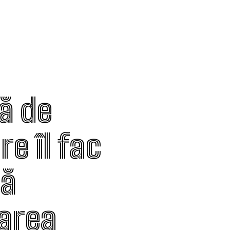
ă de
re îl fac
să
darea