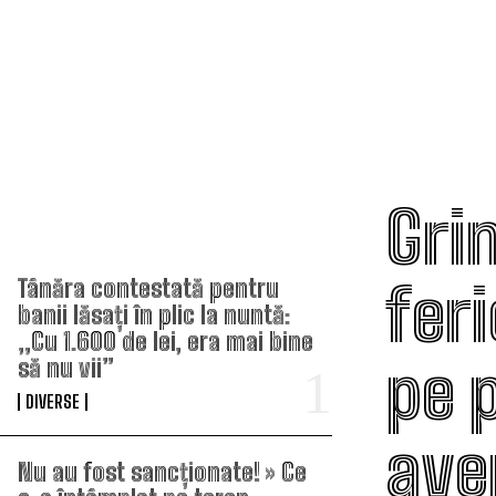
Gri
TOP ARTICOLE
feri
Tânăra contestată pentru
banii lăsați în plic la nuntă:
„Cu 1.600 de lei, era mai bine
pe 
să nu vii”
DIVERSE
ave
Nu au fost sancționate! » Ce