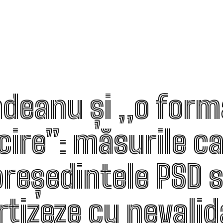
ndeanu și „o form
cire”: măsurile ca
președintele PSD 
rtizeze cu nevali