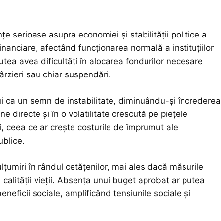
 serioase asupra economiei și stabilității politice a
financiare, afectând funcționarea normală a instituțiilor
putea avea dificultăți în alocarea fondurilor necesare
ârzieri sau chiar suspendări.
ui ca un semn de instabilitate, diminuându-și încrederea
ne directe și în o volatilitate crescută pe piețele
ri, ceea ce ar crește costurile de împrumut ale
ublice.
țumiri în rândul cetățenilor, mai ales dacă măsurile
lității vieții. Absența unui buget aprobat ar putea
 beneficii sociale, amplificând tensiunile sociale și