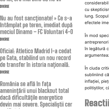
considerabil
DIVERSE
cu skepticis
lung. Scopul
Nu au fost sancționate! » Ce s-a
efectele ime
întâmplat pe teren, imediat după
meciul Dinamo – FC Voluntari 4-0
În mod speci
DIVERSE
antreprenori 
în legătură c
Oficial: Atletico Madrid l-a cedat
argumentează
pe Gata, stabilind un nou record
de transfer în istoria națională.
În ciuda crit
DIVERSE
subliniind c
inflației, p
România se află în fața
politiștilor, 
amenințării unui blackout total
dacă dificultățile energetice
Reactii
devin mai severe. Specialiștii cer