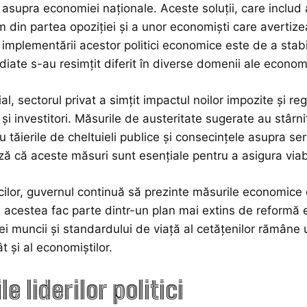
 asupra economiei naționale. Aceste soluții, care includ a
m din partea opoziției și a unor economiști care avertize
 implementării acestor politici economice este de a stab
diate s-au resimțit diferit în diverse domenii ale econom
al, sectorul privat a simțit impactul noilor impozite și re
și investitori. Măsurile de austeritate sugerate au stârni
u tăierile de cheltuieli publice și consecințele asupra ser
 că aceste măsuri sunt esențiale pentru a asigura viabili
icilor, guvernul continuă să prezinte măsurile economice c
ă acestea fac parte dintr-un plan mai extins de reformă
ieței muncii și standardului de viață al cetățenilor rămân
cât și al economiștilor.
le liderilor politici