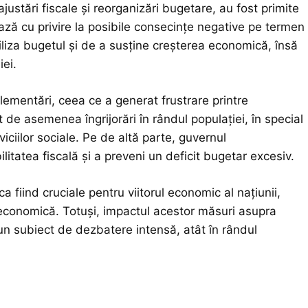
justări fiscale și reorganizări bugetare, au fost primite
ază cu privire la posibile consecințe negative pe termen
iliza bugetul și de a susține creșterea economică, însă
iei.
glementări, ceea ce a generat frustrare printre
t de asemenea îngrijorări în rândul populației, în special
viciilor sociale. Pe de altă parte, guvernul
tatea fiscală și a preveni un deficit bugetar excesiv.
a fiind cruciale pentru viitorul economic al națiunii,
 economică. Totuși, impactul acestor măsuri asupra
e un subiect de dezbatere intensă, atât în rândul