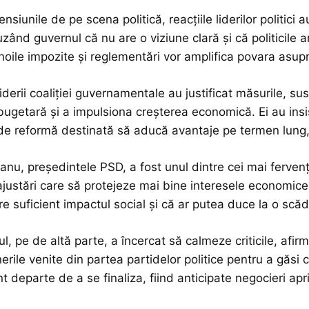
nsiunile de pe scena politică, reacțiile liderilor politici 
zând guvernul că nu are o viziune clară și că politicile
 noile impozite și reglementări vor amplifica povara asupra
 liderii coaliției guvernamentale au justificat măsurile,
 bugetară și a impulsiona creșterea economică. Ei au insi
de reformă destinată să aducă avantaje pe termen lung, c
anu, președintele PSD, a fost unul dintre cei mai ferven
ajustări care să protejeze mai bine interesele economice 
e suficient impactul social și că ar putea duce la o scăde
ul, pe de altă parte, a încercat să calmeze criticile, afi
rile venite din partea partidelor politice pentru a găsi ce
nt departe de a se finaliza, fiind anticipate negocieri apri