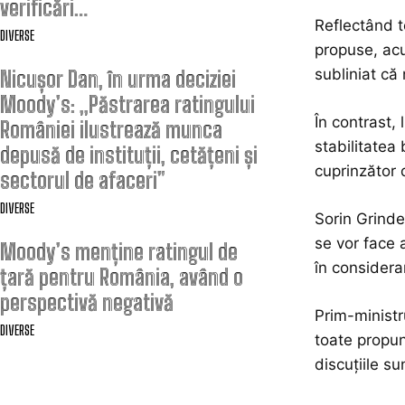
verificări…
Reflectând te
DIVERSE
propuse, acu
subliniat că
Nicușor Dan, în urma deciziei
Moody’s: „Păstrarea ratingului
În contrast,
României ilustrează munca
stabilitatea
depusă de instituții, cetățeni și
cuprinzător 
sectorul de afaceri”
DIVERSE
Sorin Grinde
se vor face 
Moody’s menține ratingul de
în considerar
țară pentru România, având o
perspectivă negativă
Prim-ministr
DIVERSE
toate propune
discuțiile su