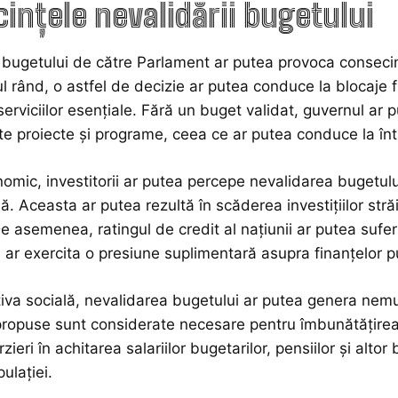
ințele nevalidării bugetului
bugetului de către Parlament ar putea provoca consecințe
mul rând, o astfel de decizie ar putea conduce la blocaje 
serviciilor esențiale. Fără un buget validat, guvernul ar 
ite proiecte și programe, ceea ce ar putea conduce la înt
omic, investitorii ar putea percepe nevalidarea bugetul
lă. Aceasta ar putea rezultă în scăderea investițiilor străi
De asemenea, ratingul de credit al națiunii ar putea sufe
i ar exercita o presiune suplimentară asupra finanțelor p
iva socială, nevalidarea bugetului ar putea genera nemul
opuse sunt considerate necesare pentru îmbunătățirea ca
zieri în achitarea salariilor bugetarilor, pensiilor și altor
pulației.