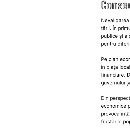
Consec
Nevalidarea 
țării. În pri
publice și a 
pentru difer
Pe plan econ
în piața loca
financiare. 
guvernului ș
Din perspect
economice pr
provoca întâr
frustările po