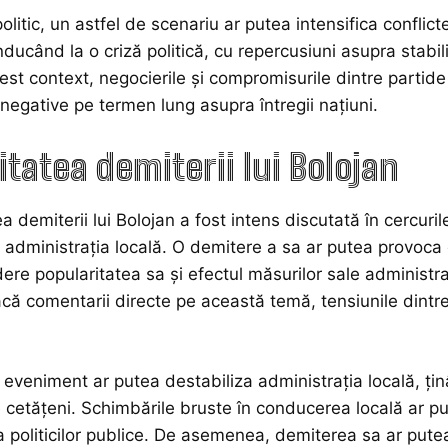
politic, un astfel de scenariu ar putea intensifica confli
ducând la o criză politică, cu repercusiuni asupra stabilităț
 acest context, negocierile și compromisurile dintre parti
negative pe termen lung asupra întregii națiuni.
itatea demiterii lui Bolojan
a demiterii lui Bolojan a fost intens discutată în cercuri
n administrația locală. O demitere a sa ar putea provoca o 
ere popularitatea sa și efectul măsurilor sale administra
acă comentarii directe pe această temă, tensiunile dintr
 eveniment ar putea destabiliza administrația locală, ț
 cetățeni. Schimbările bruste în conducerea locală ar put
a politicilor publice. De asemenea, demiterea sa ar putea 