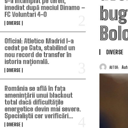
s-a întâmplat pe teren,
bug
imediat după meciul Dinamo –
FC Voluntari 4-0
DIVERSE
Bol
Oficial: Atletico Madrid l-a
cedat pe Gata, stabilind un
DIVERSE
nou record de transfer în
istoria națională.
Aut
AUTOR:
DIVERSE
România se află în fața
amenințării unui blackout
total dacă dificultățile
energetice devin mai severe.
Specialiștii cer verificări…
DIVERSE