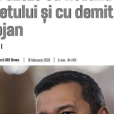
etului și cu demit
ojan
orii UAR News
de citit
5
min.
16 februarie 2026