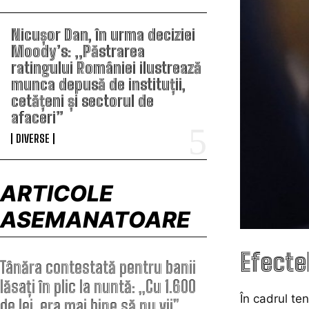
Nicușor Dan, în urma deciziei
Moody’s: „Păstrarea
ratingului României ilustrează
munca depusă de instituții,
cetățeni și sectorul de
afaceri”
DIVERSE
ARTICOLE
ASEMANATOARE
Efecte
Tânăra contestată pentru banii
lăsați în plic la nuntă: „Cu 1.600
În cadrul te
de lei, era mai bine să nu vii”