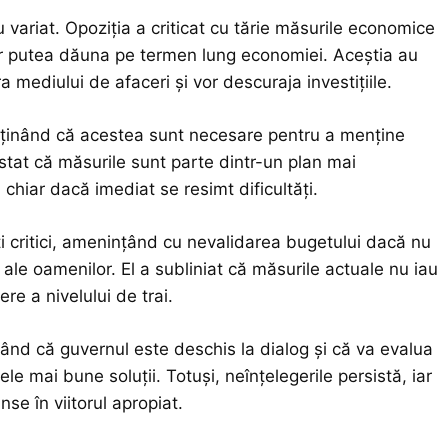
au variat. Opoziția a criticat cu tărie măsurile economice
 ar putea dăuna pe termen lung economiei. Aceștia au
 mediului de afaceri și vor descuraja investițiile.
 susținând că acestea sunt necesare pentru a menține
stat că măsurile sunt parte dintr-un plan mai
hiar dacă imediat se resimt dificultăți.
ți critici, amenințând cu nevalidarea bugetului dacă nu
ale oamenilor. El a subliniat că măsurile actuale nu iau
re a nivelului de trai.
rmând că guvernul este deschis la dialog și că va evalua
le mai bune soluții. Totuși, neînțelegerile persistă, iar
nse în viitorul apropiat.