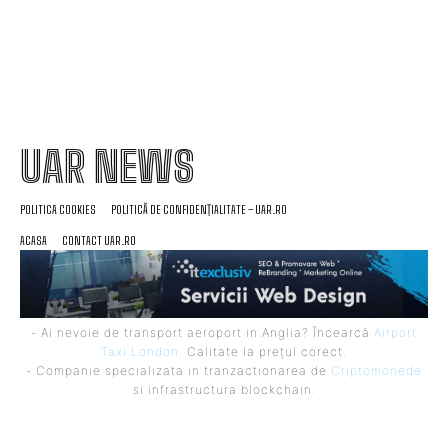
UAR NEWS
POLITICA COOKIES
POLITICĂ DE CONFIDENȚIALITATE – UAR.RO
ACASA
CONTACT UAR.RO
- Ai nevoie de transport aeroport in Anglia? Încearcă
Airport
Taxi London
. Calitate la prețul corect.
- Companie specializata in tranzactionarea de
Criptomonede
si infrastructura blockchain.