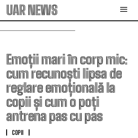
UAR NEWS
Emoții mari în corp mic:
cum recunoști lipsa de
reglare emoțională la
copii și cum o poți
antrena pas cu pas
COPII