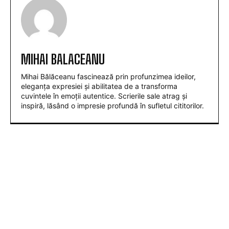
MIHAI BALACEANU
Mihai Bălăceanu fascinează prin profunzimea ideilor,
eleganța expresiei și abilitatea de a transforma
cuvintele în emoții autentice. Scrierile sale atrag și
inspiră, lăsând o impresie profundă în sufletul cititorilor.
ARTICOLE POPULARE
Folha, OUT de la CFR Cluj după înfrângerea cu
Tromso! ”Îi demit pe toți!”. DOUĂ nume ”în cursă”
pentru funcția de antrenor