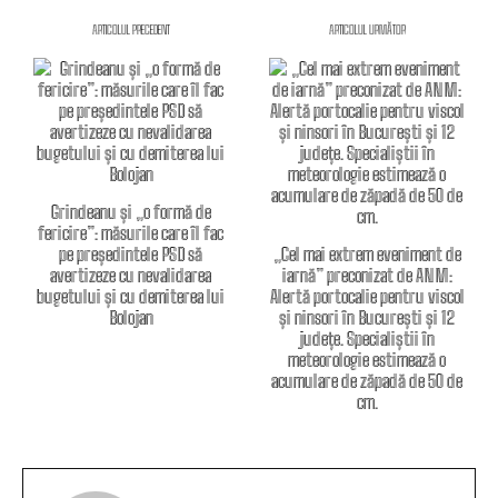
ARTICOLUL PRECEDENT
ARTICOLUL URMĂTOR
Grindeanu și „o formă de
fericire”: măsurile care îl fac
pe președintele PSD să
„Cel mai extrem eveniment de
avertizeze cu nevalidarea
iarnă” preconizat de ANM:
bugetului și cu demiterea lui
Alertă portocalie pentru viscol
Bolojan
și ninsori în București și 12
județe. Specialiștii în
meteorologie estimează o
acumulare de zăpadă de 50 de
cm.