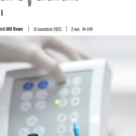
orii UAR News
de citit
3
min.
13 noiembrie 2025