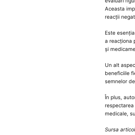
evaluări rigu
Aceasta impl
reacții nega
Este esenția
a reacționa 
și medicamen
Un alt aspect
beneficiile 
semnelor de 
În plus, aut
respectarea 
medicale, sun
Sursa artic