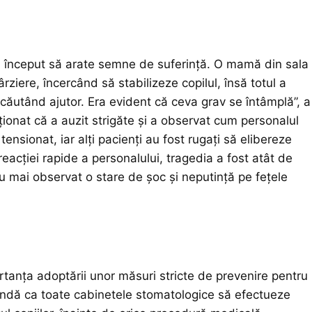
 a început să arate semne de suferință. O mamă din sala
ziere, încercând să stabilizeze copilul, însă totul a
căutând ajutor. Era evident că ceva grav se întâmplă”, a
ționat că a auzit strigăte și a observat cum personalul
sionat, iar alți pacienți au fost rugați să elibereze
reacției rapide a personalului, tragedia a fost atât de
au mai observat o stare de șoc și neputință pe fețele
rtanța adoptării unor măsuri stricte de prevenire pentru
andă ca toate cabinetele stomatologice să efectueze