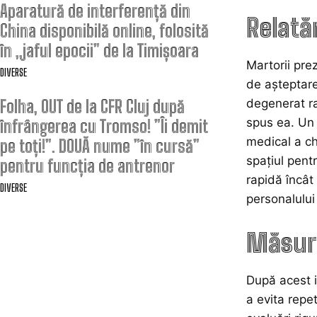
Aparatură de interferență din
Relată
China disponibilă online, folosită
în „jaful epocii” de la Timișoara
Martorii pre
DIVERSE
de așteptare
degenerat ra
Folha, OUT de la CFR Cluj după
spus ea. Un 
înfrângerea cu Tromso! ”Îi demit
medical a ch
pe toți!”. DOUĂ nume ”în cursă”
spațiul pent
pentru funcția de antrenor
rapidă încât
DIVERSE
personalului
Măsuri
După acest i
a evita repe