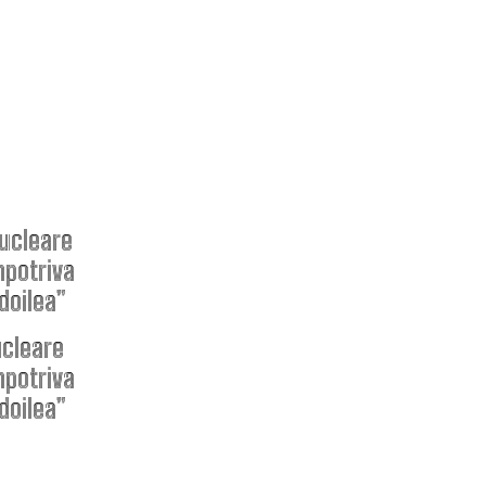
ARTICOLE
POPULARE
Nicușor Dan, în urma deciziei
Moody’s: „Păstrarea ratingului
României ilustrează munca depusă
ucleare
de instituții, cetățeni și sectorul
mpotriva
de afaceri”
 doilea”
Moody’s menține ratingul de țară
pentru România, având o