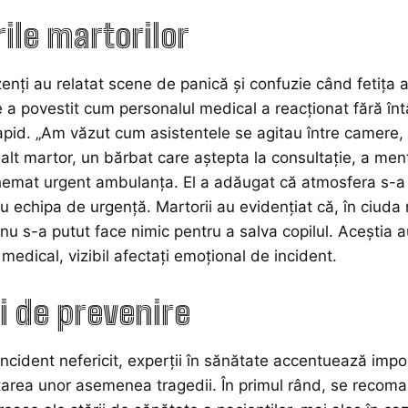
rile martorilor
zenți au relatat scene de panică și confuzie când fetița
 a povestit cum personalul medical a reacționat fără întâr
pid. „Am văzut cum asistentele se agitau între camere, 
alt martor, un bărbat care aștepta la consultație, a men
emat urgent ambulanța. El a adăugat că atmosfera s-a ten
ru echipa de urgență. Martorii au evidențiat că, în ciuda 
 nu s-a putut face nimic pentru a salva copilul. Aceștia 
 medical, vizibil afectați emoțional de incident.
 de prevenire
ncident nefericit, experții în sănătate accentuează impo
tarea unor asemenea tragedii. În primul rând, se recom