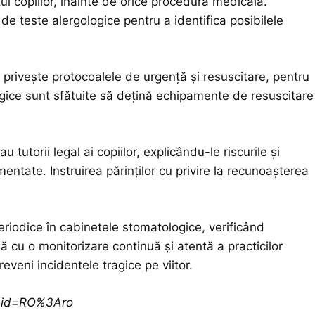
zul copiilor, înainte de orice procedură medicală.
de teste alergologice pentru a identifica posibilele
e privește protocoalele de urgență și resuscitare, pentru
logice sunt sfătuite să dețină echipamente de resuscitare
 tutorii legal ai copiilor, explicându-le riscurile și
entate. Instruirea părinților cu privire la recunoașterea
periodice în cabinetele stomatologice, verificând
 cu o monitorizare continuă și atentă a practicilor
eveni incidentele tragice pe viitor.
ceid=RO%3Aro