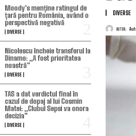
Moody’s menține ratingul de
DIVERSE
țară pentru România, având o
perspectivă negativă
Aut
AUTOR:
DIVERSE
Nicolescu încheie transferul la
Dinamo: „A fost prioritatea
noastră”
DIVERSE
TAS a dat verdictul final în
cazul de dopaj al lui Cosmin
Matei: „Clubul Sepsi va onora
decizia”
DIVERSE