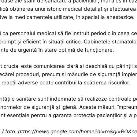
roase ale stării de sănătate a pacienților, mai ales în ca
ică obținerea unui istoric medical detaliat și efectuarea 
tive la medicamentele utilizate, în special la anestezice.
l ca personalul medical să fie instruit periodic în ceea c
prompt și eficient în situații critice. Cabinetele stomato
te de urgență în stare optimă de funcționare.
 crucial este comunicarea clară și deschisă cu părinții sau
fiecărei proceduri, precum și măsurile de siguranță implem
reacții adverse poate contribui la scăderea riscurilor.
oritățile sanitare sunt îndemnate să realizeze controale 
normelor de siguranță și igienă. Aceste măsuri, împreună
t esențiale pentru a garanta protecția pacienților și a pr
ol / foto: https://news.google.com/home?hl=ro&gl=RO&