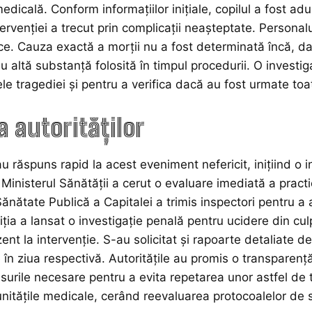
medicală. Conform informațiilor inițiale, copilul a fost 
tervenției a trecut prin complicații neașteptate. Personal
ce. Cauza exactă a morții nu a fost determinată încă, dar
u altă substanță folosită în timpul procedurii. O investig
le tragediei și pentru a verifica dacă au fost urmate to
a autorităților
au răspuns rapid la acest eveniment nefericit, inițiind o 
 Ministerul Sănătății a cerut o evaluare imediată a practi
Sănătate Publică a Capitalei a trimis inspectori pentru a
liția a lansat o investigație penală pentru ucidere din cul
nt la intervenție. S-au solicitat și rapoarte detaliate de
 în ziua respectivă. Autoritățile au promis o transparență
surile necesare pentru a evita repetarea unor astfel de tr
unitățile medicale, cerând reevaluarea protocoalelor de 