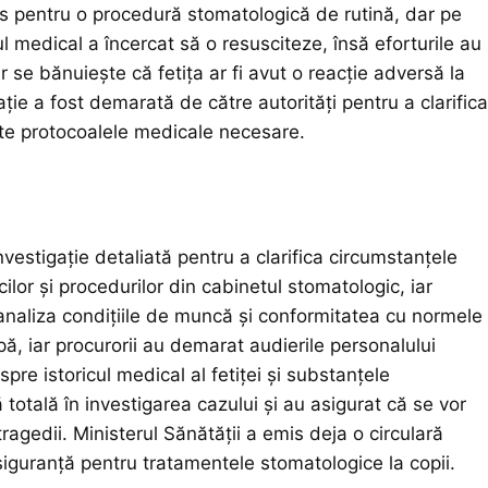
adus pentru o procedură stomatologică de rutină, dar pe
ul medical a încercat să o resusciteze, însă eforturile au
 se bănuiește că fetița ar fi avut o reacție adversă la
ație a fost demarată de către autorități pentru a clarifica
ate protocoalele medicale necesare.
investigație detaliată pentru a clarifica circumstanțele
cilor și procedurilor din cabinetul stomatologic, iar
 analiza condițiile de muncă și conformitatea cu normele
pă, iar procurorii au demarat audierile personalului
spre istoricul medical al fetiței și substanțele
 totală în investigarea cazului și au asigurat că se vor
agedii. Ministerul Sănătății a emis deja o circulară
siguranță pentru tratamentele stomatologice la copii.