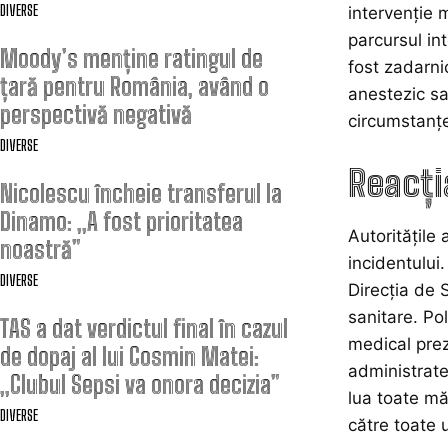
DIVERSE
intervenție 
parcursul in
Moody’s menține ratingul de
fost zadarni
țară pentru România, având o
anestezic sa
perspectivă negativă
circumstanțe
DIVERSE
Reacți
Nicolescu încheie transferul la
Dinamo: „A fost prioritatea
Autoritățile 
noastră”
incidentului.
DIVERSE
Direcția de 
sanitare. Po
TAS a dat verdictul final în cazul
medical preze
de dopaj al lui Cosmin Matei:
administrate
„Clubul Sepsi va onora decizia”
lua toate mă
DIVERSE
către toate 