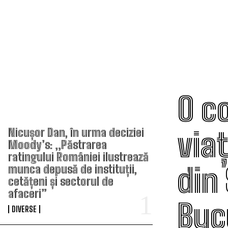
O co
TOP ARTICOLE
via
Nicușor Dan, în urma deciziei
Moody’s: „Păstrarea
ratingului României ilustrează
din 
munca depusă de instituții,
cetățeni și sectorul de
afaceri”
Buc
DIVERSE