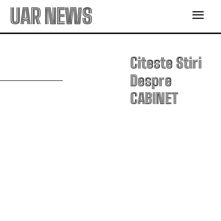
UAR NEWS
C
Citeste Stiri
Despre
CABINET