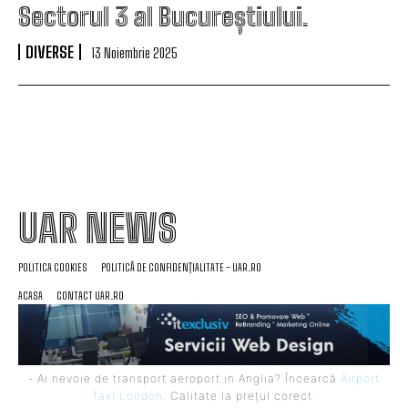
Sectorul 3 al Bucureștiului.
DIVERSE
13 Noiembrie 2025
UAR NEWS
POLITICA COOKIES
POLITICĂ DE CONFIDENȚIALITATE – UAR.RO
ACASA
CONTACT UAR.RO
- Ai nevoie de transport aeroport in Anglia? Încearcă
Airport
Taxi London
. Calitate la prețul corect.