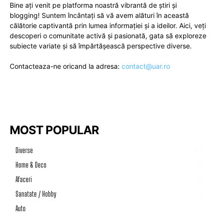
Bine ați venit pe platforma noastră vibrantă de știri și
blogging! Suntem încântați să vă avem alături în această
călătorie captivantă prin lumea informației și a ideilor. Aici, veți
descoperi o comunitate activă și pasionată, gata să exploreze
subiecte variate și să împărtășească perspective diverse.
Contacteaza-ne oricand la adresa:
contact@uar.ro
MOST POPULAR
Diverse
1194
Home & Deco
50
Afaceri
46
Sanatate / Hobby
39
Auto
33