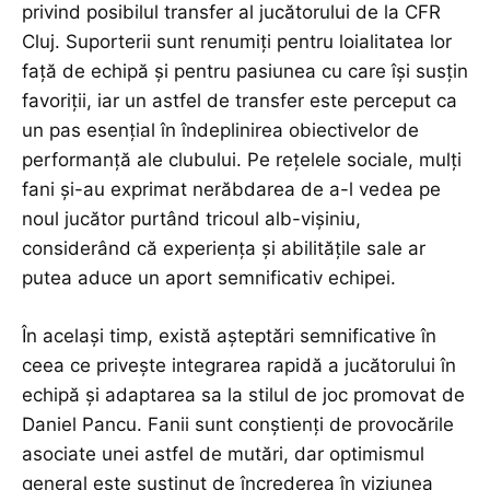
privind posibilul transfer al jucătorului de la CFR
Cluj. Suporterii sunt renumiți pentru loialitatea lor
față de echipă și pentru pasiunea cu care își susțin
favoriții, iar un astfel de transfer este perceput ca
un pas esențial în îndeplinirea obiectivelor de
performanță ale clubului. Pe rețelele sociale, mulți
fani și-au exprimat nerăbdarea de a-l vedea pe
noul jucător purtând tricoul alb-vișiniu,
considerând că experiența și abilitățile sale ar
putea aduce un aport semnificativ echipei.
În același timp, există așteptări semnificative în
ceea ce privește integrarea rapidă a jucătorului în
echipă și adaptarea sa la stilul de joc promovat de
Daniel Pancu. Fanii sunt conștienți de provocările
asociate unei astfel de mutări, dar optimismul
general este susținut de încrederea în viziunea