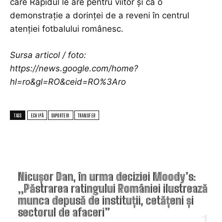
care Rapidul le are pentru viitor și ca o
demonstrație a dorinței de a reveni în centrul
atenției fotbalului românesc.
Sursa articol / foto:
https://news.google.com/home?
hl=ro&gl=RO&ceid=RO%3Aro
TAGS
ECHIPĂ
SUPORTERI
TRANSFER
TOP ARTICOLE
Nicușor Dan, în urma deciziei Moody’s:
„Păstrarea ratingului României ilustrează
munca depusă de instituții, cetățeni și
sectorul de afaceri”