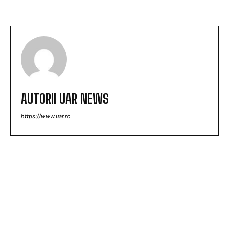
AUTORII UAR NEWS
https://www.uar.ro
ARTICOLE POPULARE
Nicușor Dan, în urma deciziei Moody’s: „Păstrarea
ratingului României ilustrează munca depusă de