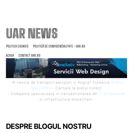
UAR NEWS
POLITICA COOKIES
POLITICĂ DE CONFIDENȚIALITATE – UAR.RO
ACASA
CONTACT UAR.RO
- Ai nevoie de transport aeroport in Anglia? Încearcă
Airport
Taxi London
. Calitate la prețul corect.
- Companie specializata in tranzactionarea de
Criptomonede
si infrastructura blockchain.
DESPRE BLOGUL NOSTRU