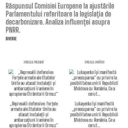
Răspunsul Comisiei Europene la ajustările
Parlamentului referitoare la legislația de
decarbonizare. Analiza influenței asupra
PNRR.
DIVERSE
ARTICOLUL PRECEDENT
ARTICOLUL URMĂTOR
„Represalii defensive: Forțele
Lukașenko își manifestă
armate ale Statelor Unite au
„preocuparea” cu privire la
atacat instalații și
posibilitatea unirii Republicii
ambarcațiuni iraniene în
Moldova cu România. Ce a
apropierea Strâmtorii Ormuz”
cerut…