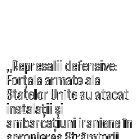
„Represalii defensive:
Forțele armate ale
Statelor Unite au atacat
instalații și
ambarcațiuni iraniene în
apropierea Strâmtorii