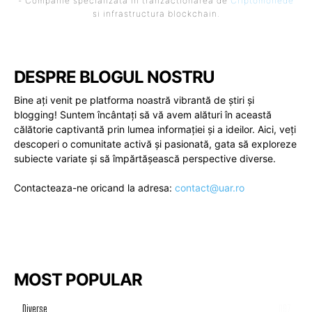
- Companie specializata in tranzactionarea de
Criptomonede
si infrastructura blockchain.
DESPRE BLOGUL NOSTRU
Bine ați venit pe platforma noastră vibrantă de știri și
blogging! Suntem încântați să vă avem alături în această
călătorie captivantă prin lumea informației și a ideilor. Aici, veți
descoperi o comunitate activă și pasionată, gata să exploreze
subiecte variate și să împărtășească perspective diverse.
Contacteaza-ne oricand la adresa:
contact@uar.ro
MOST POPULAR
Diverse
1197