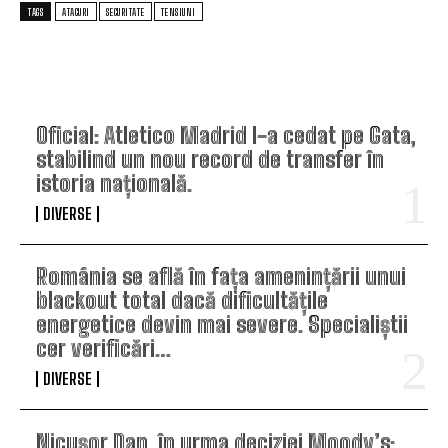
TAGS
ATACURI
SECURITATE
TENSIUNI
TOP ARTICOLE
Oficial: Atletico Madrid l-a cedat pe Gata,
stabilind un nou record de transfer în
istoria națională.
DIVERSE
România se află în fața amenințării unui
blackout total dacă dificultățile
energetice devin mai severe. Specialiștii
cer verificări…
DIVERSE
Nicușor Dan, în urma deciziei Moody’s: