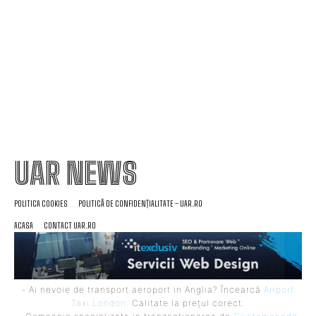
Nicolescu încheie transferul la Dinamo: „A fost
prioritatea noastră”
UAR NEWS
POLITICA COOKIES
POLITICĂ DE CONFIDENȚIALITATE – UAR.RO
ACASA
CONTACT UAR.RO
- Ai nevoie de transport aeroport in Anglia? Încearcă
Airport
Taxi London
. Calitate la prețul corect.