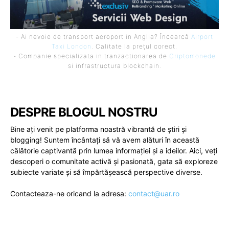
- Ai nevoie de transport aeroport in Anglia? Încearcă
Airport
Taxi London
. Calitate la prețul corect.
- Companie specializata in tranzactionarea de
Criptomonede
si infrastructura blockchain.
DESPRE BLOGUL NOSTRU
Bine ați venit pe platforma noastră vibrantă de știri și
blogging! Suntem încântați să vă avem alături în această
călătorie captivantă prin lumea informației și a ideilor. Aici, veți
descoperi o comunitate activă și pasionată, gata să exploreze
subiecte variate și să împărtășească perspective diverse.
Contacteaza-ne oricand la adresa:
contact@uar.ro