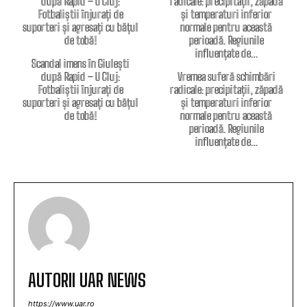
Scandal imens în Giulești
după Rapid – U Cluj:
Vremea suferă schimbări
Fotbaliștii înjurați de
radicale: precipitații, zăpadă
suporteri și agresați cu bățul
și temperaturi inferior
de tobă!
normale pentru această
perioadă. Regiunile
influențate de…
AUTORII UAR NEWS
https://www.uar.ro