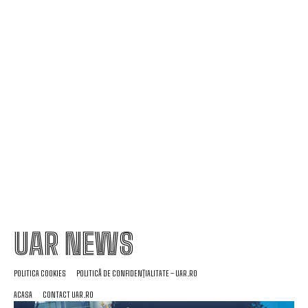
Tânăra contestată pentru banii lăsați în plic la
nuntă: „Cu 1.600 de lei, era mai bine să nu vii”
Nu au fost sancționate! » Ce s-a întâmplat pe
teren, imediat după meciul Dinamo – FC Voluntari
4-0
UAR NEWS
POLITICA COOKIES
POLITICĂ DE CONFIDENȚIALITATE – UAR.RO
ACASA
CONTACT UAR.RO