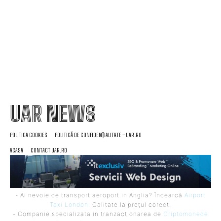
ce ați semnat și până când este valabil tariful, în
lumina creșterii facturii la electricitate”
UAR NEWS
POLITICA COOKIES
POLITICĂ DE CONFIDENȚIALITATE – UAR.RO
ACASA
CONTACT UAR.RO
- Ai nevoie de transport aeroport in Anglia? Încearcă
Airport
Taxi London
. Calitate la prețul corect.
- Companie specializata in tranzactionarea de
Criptomonede