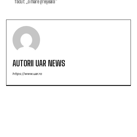
făcut „o mare greșeală”
AUTORII UAR NEWS
https://www.uar.ro
ARTICOLE POPULARE
Marian Voinea, antreprenorul reținut în dosarul