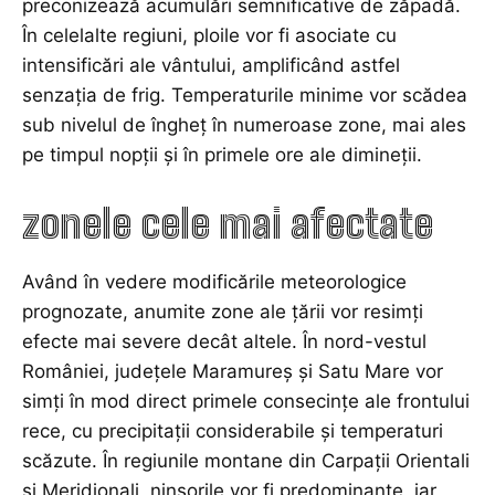
preconizează acumulări semnificative de zăpadă.
În celelalte regiuni, ploile vor fi asociate cu
intensificări ale vântului, amplificând astfel
senzația de frig. Temperaturile minime vor scădea
sub nivelul de îngheț în numeroase zone, mai ales
pe timpul nopții și în primele ore ale dimineții.
zonele cele mai afectate
Având în vedere modificările meteorologice
prognozate, anumite zone ale țării vor resimți
efecte mai severe decât altele. În nord-vestul
României, județele Maramureș și Satu Mare vor
simți în mod direct primele consecințe ale frontului
rece, cu precipitații considerabile și temperaturi
scăzute. În regiunile montane din Carpații Orientali
și Meridionali, ninsorile vor fi predominante, iar