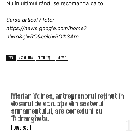
Nu în ultimul rând, se recomandă ca to
Sursa articol / foto:
https://news.google.com/home?
hl=ro&gl=RO&ceid=RO%3Aro
TAGS
AGRICULTURĂ
PRECIPITAȚII
VREME
TOP ARTICOLE
Marian Voinea, antreprenorul reținut în
dosarul de corupție din sectorul
armamentului, are conexiuni cu
‘Ndrangheta.
DIVERSE