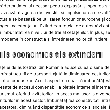
ăderea timpului necesar pentru deplasări și sporirea sigur
vizează atragerea de investiții și impulsionarea dezvoltăr
actuale se bazează pe utilizarea fondurilor europene și c
ngerii acestor țeluri. Extinderea rețelei de autostrăzi e
îmbunătățirea nivelului de trai al cetățenilor. În plus, se
 moderne în construcția și întreținerea noilor căi rutiere.
iile economice ale extinderii
ețelei de autostrăzi din România aduce cu ea o serie de
infrastructurii de transport ajută la diminuarea costurilor
ient al produselor. Acest aspect nu doar că îmbunătățește 
resate de accesul convenabil la piețele interne și interna
rismul, oferind vizitatorilor un acces mai ușor la diverse 
iturilor în acest sector. Îmbunătățirea conectivității înt
 acestora, diminuând disparitățile economice și sociale. Î