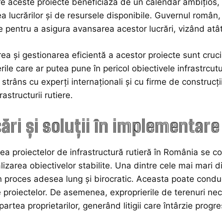
re aceste proiecte beneficiază de un calendar ambițios, 
a lucrărilor și de resursele disponibile. Guvernul român,
e pentru a asigura avansarea acestor lucrări, vizând atât
a și gestionarea eficientă a acestor proiecte sunt cruci
erile care ar putea pune în pericol obiectivele infrastrcutu
strâns cu experți internaționali și cu firme de construcți
astructurii rutiere.
ări și soluții în implementare
a proiectelor de infrastructură rutieră în România se co
izarea obiectivelor stabilite. Una dintre cele mai mari dif
 proces adesea lung și birocratic. Aceasta poate conduc
le proiectelor. De asemenea, exproprierile de terenuri nec
partea proprietarilor, generând litigii care întârzie progres