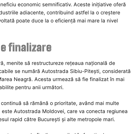
beneficiu economic semnificativ. Aceste inițiative oferă
dustriile adiacente, contribuind astfel la o creștere
oltată poate duce la o eficiență mai mare la nivel
.
e finalizare
ră, menite să restructureze rețeaua națională de
arcabile se numără Autostrada Sibiu-Pitești, considerată
area Neagră. Acesta urmează să fie finalizat în mai
bilite pentru anii următori.
, continuă să rămână o prioritate, având mai multe
ță este Autostrada Moldovei, care va conecta regiunea
esul rapid către București și alte metropole mari.