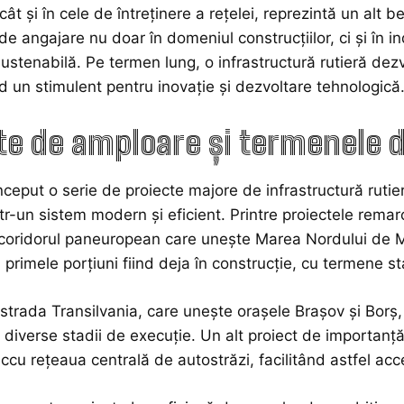
cât și în cele de întreținere a rețelei, reprezintă un alt 
de angajare nu doar în domeniul construcțiilor, ci și în in
stenabilă. Pe termen lung, o infrastructură rutieră dezv
ind un stimulent pentru inovație și dezvoltare tehnologică
te de amploare și termenele d
ceput o serie de proiecte majore de infrastructură rutie
ntr-un sistem modern și eficient. Printre proiectele rem
 coridorul paneuropean care unește Marea Nordului de M
primele porțiuni fiind deja în construcție, cu termene sta
ostrada Transilvania, care unește orașele Brașov și Borș
 diverse stadii de execuție. Un alt proiect de importan
ccu rețeaua centrală de autostrăzi, facilitând astfel acc