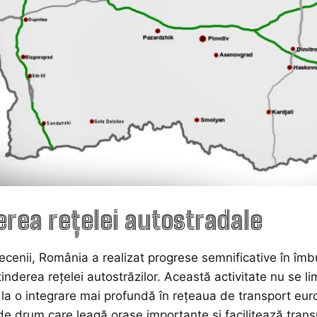
erea rețelei autostradale
decenii, România a realizat progrese semnificative în îmb
tinderea rețelei autostrăzilor. Această activitate nu se l
și la o integrare mai profundă în rețeaua de transport e
 de drum care leagă orașe importante și facilitează transp