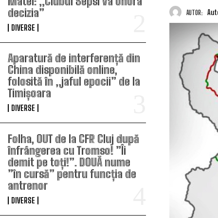
Matei: „Clubul Sepsi va onora
decizia”
Aut
AUTOR:
DIVERSE
Aparatură de interferență din
China disponibilă online,
folosită în „jaful epocii” de la
Timișoara
DIVERSE
Folha, OUT de la CFR Cluj după
înfrângerea cu Tromso! ”Îi
demit pe toți!”. DOUĂ nume
”în cursă” pentru funcția de
antrenor
DIVERSE