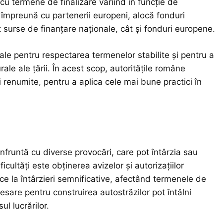
cu termene de finalizare variind în funcție de
 împreună cu partenerii europeni, alocă fonduri
 surse de finanțare naționale, cât și fonduri europene.
ale pentru respectarea termenelor stabilite și pentru a
rale ale țării. În acest scop, autoritățile române
i renumite, pentru a aplica cele mai bune practici în
nfruntă cu diverse provocări, care pot întârzia sau
icultăți este obținerea avizelor și autorizațiilor
e la întârzieri semnificative, afectând termenele de
esare pentru construirea autostrăzilor pot întâlni
ul lucrărilor.