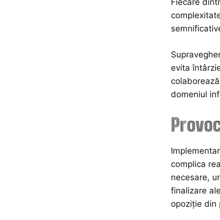
Fiecare dint
complexitate
semnificativ
Supraveghere
evita întârzi
colaborează 
domeniul infr
Provoc
Implementare
complica real
necesare, un
finalizare a
opoziție din 