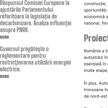
Răspunsul Comisiei Europene la
construcție, 
ajustările Parlamentului
oportunități 
referitoare la legislația de
economică su
decarbonizare. Analiza influenței
național, fi
asupra PNRR.
Proiec
DIVERSE
Guvernul pregătește o
România a în
reglementare pentru
autostrăzi î
restricționarea utilizării energiei
esențială în
electrice.
multe etape, 
DIVERSE
În plus, Aut
tronsoane în
de nord-est 