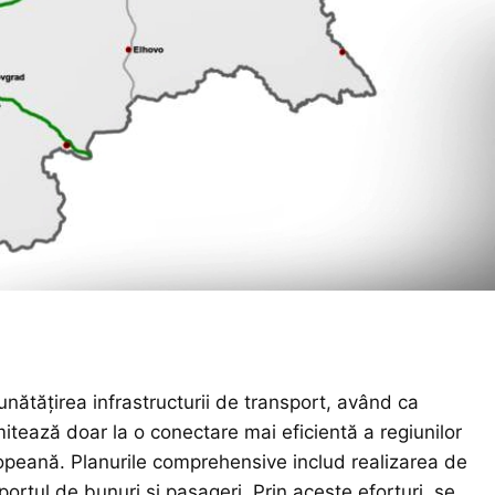
unătățirea infrastructurii de transport, având ca
imitează doar la o conectare mai eficientă a regiunilor
uropeană. Planurile comprehensive includ realizarea de
ortul de bunuri și pasageri. Prin aceste eforturi, se