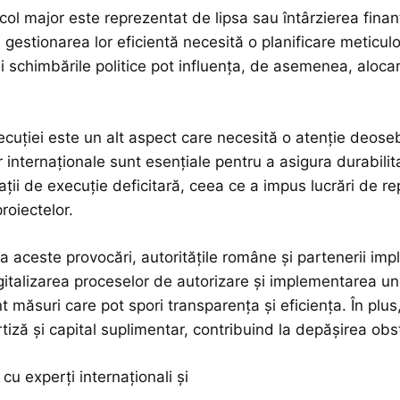
col major este reprezentat de lipsa sau întârzierea finanț
gestionarea lor eficientă necesită o planificare meticuloa
 schimbările politice pot influența, de asemenea, aloca
ecuției este un alt aspect care necesită o atenție deoseb
 internaționale sunt esențiale pentru a asigura durabilitat
uații de execuție deficitară, ceea ce a impus lucrări de re
proiectelor.
 aceste provocări, autoritățile române și partenerii implic
igitalizarea proceselor de autorizare și implementarea un
unt măsuri care pot spori transparența și eficiența. În pl
tiză și capital suplimentar, contribuind la depășirea obst
cu experți internaționali și