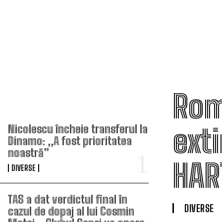
Rom
TOP ARTICOLE
ext
Nicolescu încheie transferul la
Dinamo: „A fost prioritatea
noastră”
HAR
DIVERSE
TAS a dat verdictul final în
DIVERSE
cazul de dopaj al lui Cosmin