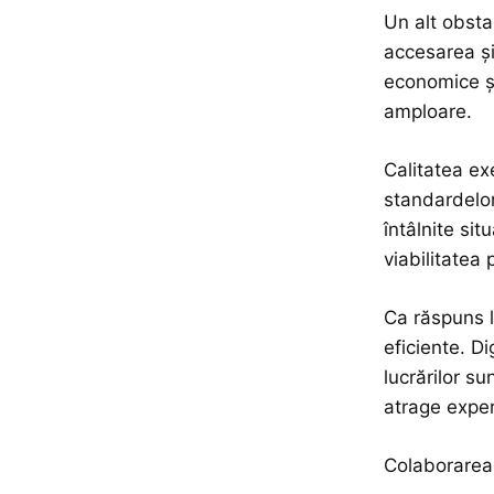
Un alt obsta
accesarea și 
economice și
amploare.
Calitatea ex
standardelor
întâlnite sit
viabilitatea 
Ca răspuns la
eficiente. D
lucrărilor s
atrage exper
Colaborarea 