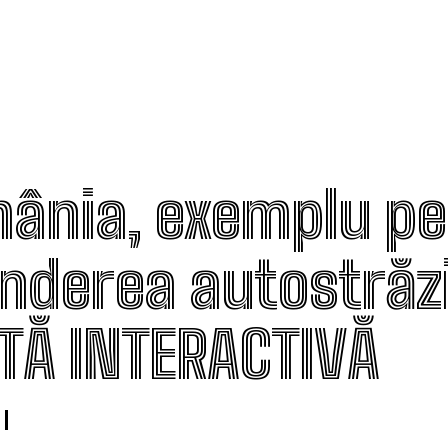
ânia, exemplu pe
inderea autostrăzi
TĂ INTERACTIVĂ