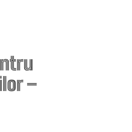
ntru
lor –