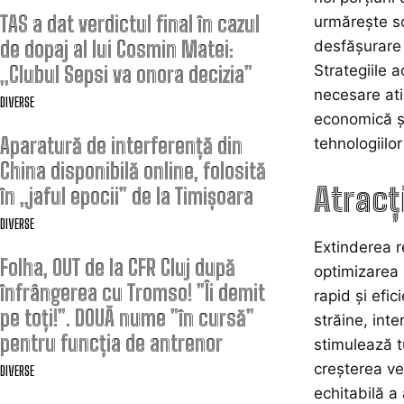
TAS a dat verdictul final în cazul
urmărește sc
de dopaj al lui Cosmin Matei:
desfășurare 
„Clubul Sepsi va onora decizia”
Strategiile 
necesare ati
DIVERSE
economică și 
Aparatură de interferență din
tehnologiilor
China disponibilă online, folosită
Atracț
în „jaful epocii” de la Timișoara
DIVERSE
Extinderea r
Folha, OUT de la CFR Cluj după
optimizarea 
înfrângerea cu Tromso! ”Îi demit
rapid și efic
pe toți!”. DOUĂ nume ”în cursă”
străine, inte
pentru funcția de antrenor
stimulează tu
creșterea ven
DIVERSE
echitabilă a