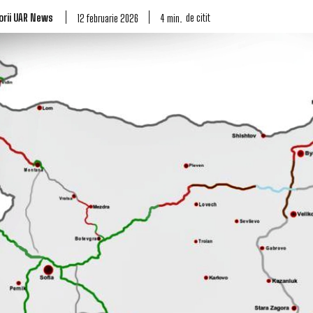
orii UAR News
de citit
4
min.
12 februarie 2026