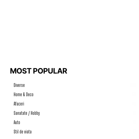
MOST POPULAR
Diverse
1188
Home & Deco
50
Afaceri
46
Sanatate / Hobby
39
Auto
33
Stil de viata
17