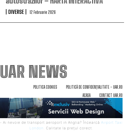
autostrăzilor – HARTĂ INTERACTIVĂ
DIVERSE
12 Februarie 2026
UAR NEWS
POLITICA COOKIES
POLITICĂ DE CONFIDENȚIALITATE – UAR.RO
ACASA
CONTACT UAR.RO
- Ai nevoie de transport aeroport in Anglia? Încearcă
Airport Taxi
London
. Calitate la prețul corect.