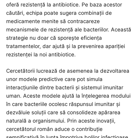
oferă rezistență la antibiotice. Pe baza acestor
căutări, echipa poate sugera combinații de
medicamente menite să contracareze
mecanismele de rezistență ale bacteriilor. Această
strategie nu doar că sporește eficiența
tratamentelor, dar ajută și la prevenirea apariției
rezistenței la noi antibiotice.
Cercetătorii lucrează de asemenea la dezvoltarea
unor modele predictive care pot simula
interacțiunile dintre bacterii și sistemul imunitar
uman. Aceste modele ajută la înțelegerea modului
în care bacteriile ocolesc răspunsul imunitar și
dezvăluie soluții care să consolideze apărarea
naturală a organismului. Prin aceste inovații,
cercetătorul român aduce o contribuție
semnificativă în lupta împotriva bolilor infecțioase