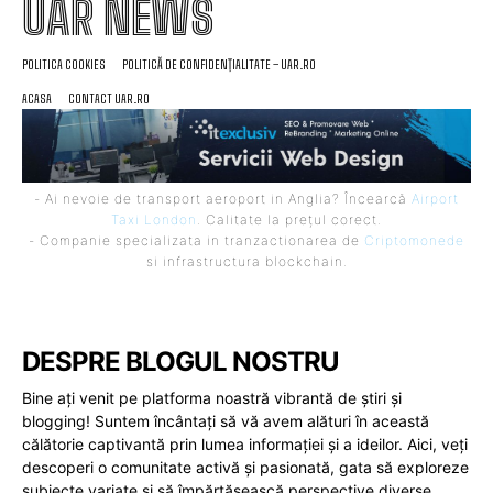
UAR NEWS
POLITICA COOKIES
POLITICĂ DE CONFIDENȚIALITATE – UAR.RO
ACASA
CONTACT UAR.RO
- Ai nevoie de transport aeroport in Anglia? Încearcă
Airport
Taxi London
. Calitate la prețul corect.
- Companie specializata in tranzactionarea de
Criptomonede
si infrastructura blockchain.
DESPRE BLOGUL NOSTRU
Bine ați venit pe platforma noastră vibrantă de știri și
blogging! Suntem încântați să vă avem alături în această
călătorie captivantă prin lumea informației și a ideilor. Aici, veți
descoperi o comunitate activă și pasionată, gata să exploreze
subiecte variate și să împărtășească perspective diverse.