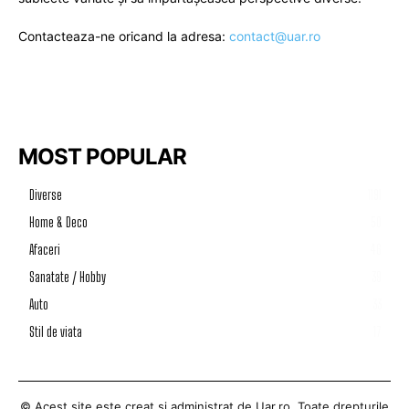
Contacteaza-ne oricand la adresa:
contact@uar.ro
MOST POPULAR
Diverse
1191
Home & Deco
50
Afaceri
46
Sanatate / Hobby
39
Auto
33
Stil de viata
17
© Acest site este creat si administrat de
Uar.ro
. Toate drepturile