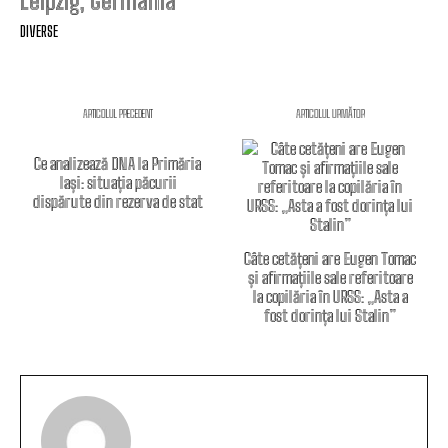
Leipzig, Germania
DIVERSE
ARTICOLUL PRECEDENT
ARTICOLUL URMĂTOR
Ce analizează DNA la Primăria
Iași: situația păcurii
dispărute din rezerva de stat
Câte cetățeni are Eugen Tomac
și afirmațiile sale referitoare
la copilăria în URSS: „Asta a
fost dorința lui Stalin”