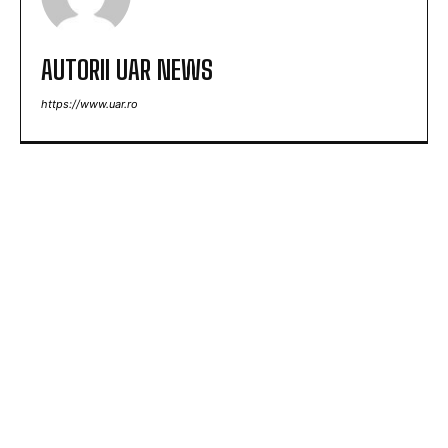
AUTORII UAR NEWS
https://www.uar.ro
ARTICOLE POPULARE
Aparatură de interferență din China disponibilă
online, folosită în „jaful epocii” de la Timișoara
Folha, OUT de la CFR Cluj după înfrângerea cu
Tromso! ”Îi demit pe toți!”. DOUĂ nume ”în cursă”
pentru funcția de antrenor