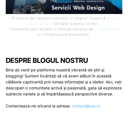
- Ai nevoie de transport aeroport in Anglia? Încearcă
Airport
Taxi London
. Calitate la prețul corect.
- Companie specializata in tranzactionarea de
Criptomonede
si infrastructura blockchain.
DESPRE BLOGUL NOSTRU
Bine ați venit pe platforma noastră vibrantă de știri și
blogging! Suntem încântați să vă avem alături în această
călătorie captivantă prin lumea informației și a ideilor. Aici, veți
descoperi o comunitate activă și pasionată, gata să exploreze
subiecte variate și să împărtășească perspective diverse.
Contacteaza-ne oricand la adresa:
contact@uar.ro