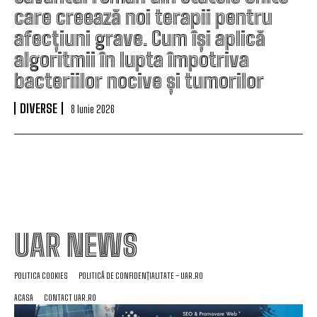
care creează noi terapii pentru
afecțiuni grave. Cum își aplică
algoritmii în lupta împotriva
bacteriilor nocive și tumorilor
DIVERSE
8 Iunie 2026
UAR NEWS
POLITICA COOKIES
POLITICĂ DE CONFIDENȚIALITATE – UAR.RO
ACASA
CONTACT UAR.RO