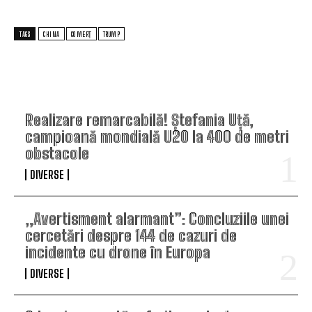
TAGS
CHINA
COMERȚ
TRUMP
TOP ARTICOLE
Realizare remarcabilă! Ștefania Uță,
campioană mondială U20 la 400 de metri
obstacole
DIVERSE
„Avertisment alarmant”: Concluziile unei
cercetări despre 144 de cazuri de
incidente cu drone în Europa
DIVERSE