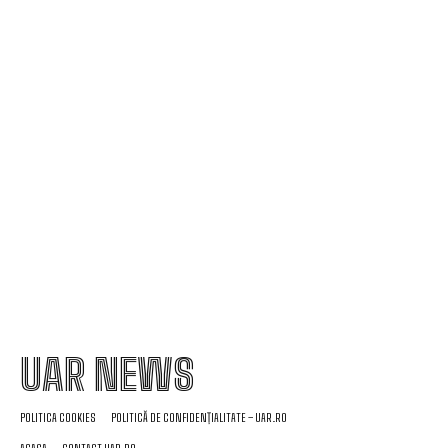
Tânăra contestată pentru banii lăsați în plic la
nuntă: „Cu 1.600 de lei, era mai bine să nu vii”
Nu au fost sancționate! » Ce s-a întâmplat pe
teren, imediat după meciul Dinamo – FC Voluntari
4-0
UAR NEWS
POLITICA COOKIES
POLITICĂ DE CONFIDENȚIALITATE – UAR.RO