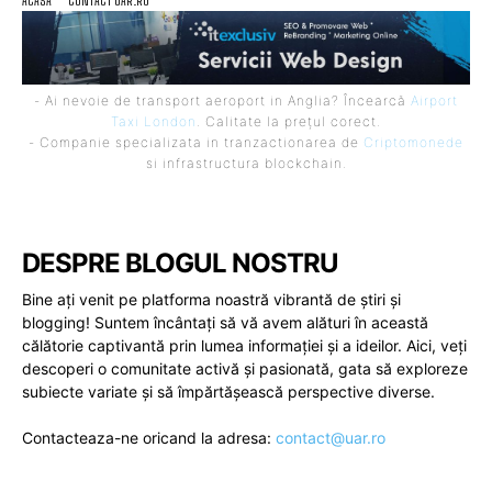
ACASA
CONTACT UAR.RO
- Ai nevoie de transport aeroport in Anglia? Încearcă
Airport
Taxi London
. Calitate la prețul corect.
- Companie specializata in tranzactionarea de
Criptomonede
si infrastructura blockchain.
DESPRE BLOGUL NOSTRU
Bine ați venit pe platforma noastră vibrantă de știri și
blogging! Suntem încântați să vă avem alături în această
călătorie captivantă prin lumea informației și a ideilor. Aici, veți
descoperi o comunitate activă și pasionată, gata să exploreze
subiecte variate și să împărtășească perspective diverse.
Contacteaza-ne oricand la adresa:
contact@uar.ro