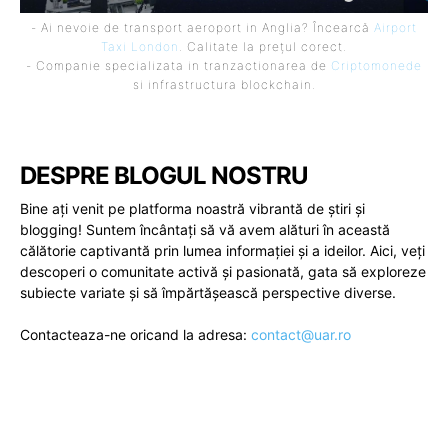
- Ai nevoie de transport aeroport in Anglia? Încearcă
Airport
Taxi London
. Calitate la prețul corect.
- Companie specializata in tranzactionarea de
Criptomonede
si infrastructura blockchain.
DESPRE BLOGUL NOSTRU
Bine ați venit pe platforma noastră vibrantă de știri și
blogging! Suntem încântați să vă avem alături în această
călătorie captivantă prin lumea informației și a ideilor. Aici, veți
descoperi o comunitate activă și pasionată, gata să exploreze
subiecte variate și să împărtășească perspective diverse.
Contacteaza-ne oricand la adresa:
contact@uar.ro