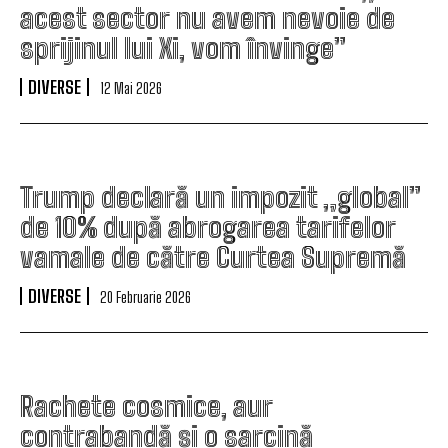
acest sector nu avem nevoie de
sprijinul lui Xi, vom învinge”
DIVERSE
12 Mai 2026
Trump declară un impozit „global”
de 10% după abrogarea tarifelor
vamale de către Curtea Supremă
DIVERSE
20 Februarie 2026
Rachete cosmice, aur
contrabandă și o sarcină