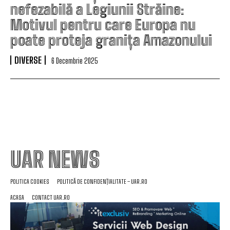
nefezabilă a Legiunii Străine:
Motivul pentru care Europa nu
poate proteja granița Amazonului
DIVERSE
6 Decembrie 2025
UAR NEWS
POLITICA COOKIES
POLITICĂ DE CONFIDENȚIALITATE – UAR.RO
ACASA
CONTACT UAR.RO