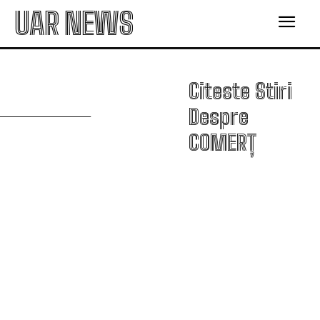
UAR NEWS
C
Citeste Stiri
Despre
COMERȚ