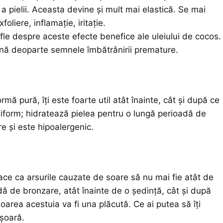
a pielii. Aceasta devine și mult mai elastică. Se mai
oliere, inflamație, iritație.
fle despre aceste efecte benefice ale uleiului de cocos.
ină deoparte semnele îmbătrânirii premature.
rmă pură, îți este foarte util atât înainte, cât și după ce
uniform; hidratează pielea pentru o lungă perioadă de
re și este hipoalergenic.
ace ca arsurile cauzate de soare să nu mai fie atât de
dă de bronzare, atât înainte de o ședință, cât și după
loarea acestuia va fi una plăcută. Ce ai putea să îți
șoară.