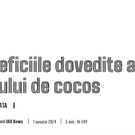
ficiile dovedite a
iului de cocos
IATA
orii UAR News
de citit
5
min.
1 ianuarie 2024