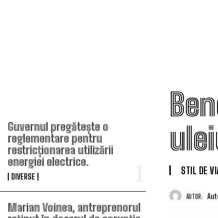
Bene
TOP ARTICOLE
ule
Guvernul pregătește o
reglementare pentru
restricționarea utilizării
energiei electrice.
STIL DE V
DIVERSE
Aut
AUTOR:
Marian Voinea, antreprenorul