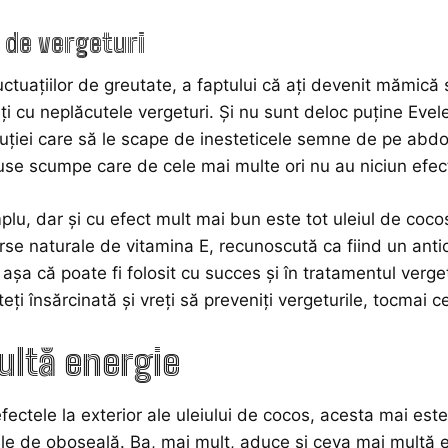
 de vergeturi
uctuațiilor de greutate, a faptului că ați devenit mămică
ți cu neplăcutele vergeturi. Și nu sunt deloc puține Evele
uției care să le scape de inesteticele semne de pe abd
duse scumpe care de cele mai multe ori nu au niciun efec
plu, dar și cu efect mult mai bun este tot uleiul de cocos
se naturale de vitamina E, recunoscută ca fiind un antio
șa că poate fi folosit cu succes și în tratamentul vergetu
ți însărcinată și vreți să preveniți vergeturile, tocmai c
ltă energie
efectele la exterior ale uleiului de cocos, acesta mai est
ile de oboseală. Ba, mai mult, aduce și ceva mai multă 