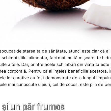
eocupat de starea ta de sănătate, atunci este clar că ai î
ți schimbi stilul alimentar, faci mai multă mișcare, te hi
ulte altele. Dar, printre acele schimbări din viața ta est
irea corporală. Pentru că ai înțeles beneficiile acestora.
tele lor curative au fost demonstrate de-a lungul timpului
cele mai cunoscute uleiuri, cel de cocos, este plin de b
e și un păr frumos