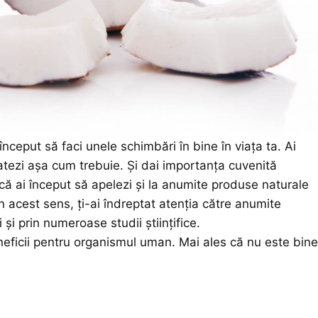
nceput să faci unele schimbări în bine în viața ta. Ai
dratezi așa cum trebuie. Și dai importanța cuvenită
e că ai început să apelezi și la anumite produse naturale
 În acest sens, ți-ai îndreptat atenția către anumite
 și prin numeroase studii științifice.
eneficii pentru organismul uman. Mai ales că nu este bine