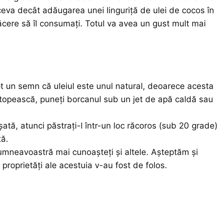
ceva decât adăugarea unei linguriță de ulei de cocos în
ăcere să îl consumați. Totul va avea un gust mult mai
apt un semn că uleiul este unul natural, deoarece acesta
e topească, puneți borcanul sub un jet de apă caldă sau
oșată, atunci păstrați-l într-un loc răcoros (sub 20 grade)
tă.
dumneavoastră mai cunoașteți și altele.
Așteptăm
și
 proprietăți ale acestuia v-au fost de folos.