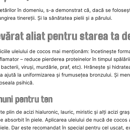
etărilor în domeniu, s-a demonstrat că, dacă se folosește
ngirea tinereții. Și la sănătatea pielii și a părului.
vărat aliat pentru starea ta d
iciile uleiului de cocos mai menționăm: încetinește formar
flamator – reduce pierderea proteinelor în timpul spălării.
bacterii, viruși, murdărie, praf, etc). Hrănește și hidrat
ta ajută la uniformizarea și frumusețea bronzului. Și menț
boseala psihică.
nuni pentru ten
e plin de acizi hialuronic, lauric, miristic şi alţi acizi gr
e absorbit în piele. Aplicarea uleiului de nucă de cocos a
piele. Dar este recomandat în special pentru cel uscat, exf