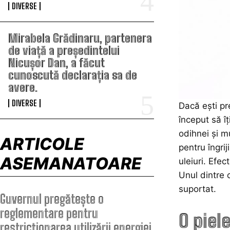
DIVERSE
Mirabela Grădinaru, partenera
de viață a președintelui
Nicușor Dan, a făcut
cunoscută declarația sa de
avere.
DIVERSE
Dacă ești pr
început să î
odihnei și m
ARTICOLE
pentru îngrij
ASEMANATOARE
uleiuri. Efec
Unul dintre 
suportat.
Guvernul pregătește o
reglementare pentru
O piel
restricționarea utilizării energiei