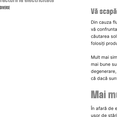
DIVERSE
Vă scapă
Din cauza fl
vă confrunta
căutarea sol
folosiți pro
Mult mai sim
mai bune sur
degenerare, a
că dacă sunte
Mai mu
În afară de 
ușor de stăr