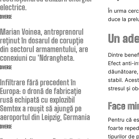
electrice.
În urma cerc
DIVERSE
duce la prelu
Marian Voinea, antreprenorul
Un ade
reținut în dosarul de corupție
din sectorul armamentului, are
Dintre benef
conexiuni cu ‘Ndrangheta.
Efect anti-in
DIVERSE
dăunătoare, 
stabil. Aces
Infiltrare fără precedent în
stresul și o
Europa: o dronă de fabricație
rusă echipată cu explozibil
Face mi
Semtex a reușit să ajungă pe
aeroportul din Leipzig, Germania
Pentru că est
DIVERSE
foarte reped
tipurilor de 