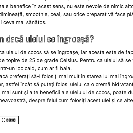
sale benefice în acest sens, nu este nevoie de nimic alt
imineață, smoothie, ceai, sau orice preparat vă face pl
 și ceva mai sănătos.
m dacă uleiul se îngroaşă?
 ca uleiul de cocos să se îngroașe, iar acesta este de f
de topire de 25 de grade Celsius. Pentru ca uleiul să s
într-un loc cald, cum ar fi baia.
că preferați să-l folosiți mai mult în starea lui mai îngr
er, astfel încât să puteți folosi uleiul ca o cremă hidratan
 mai sunt și alte beneficii ale uleiului de cocos, poate 
eavoastră, despre felul cum folosiți acest ulei și ce alte
I DE COCOS