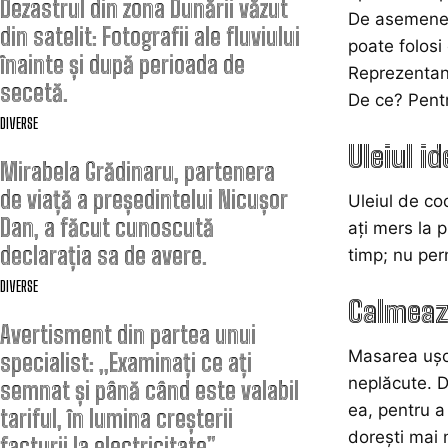
Dezastrul din zona Dunării văzut
De asemenea,
din satelit: Fotografii ale fluviului
poate folosi 
înainte și după perioada de
Reprezentant
secetă.
De ce? Pentr
DIVERSE
Uleiul i
Mirabela Grădinaru, partenera
de viață a președintelui Nicușor
Uleiul de coc
Dan, a făcut cunoscută
ați mers la 
declarația sa de avere.
timp; nu perm
DIVERSE
Calmează
Avertisment din partea unui
Masarea uşoa
specialist: „Examinați ce ați
neplăcute. D
semnat și până când este valabil
ea, pentru a 
tariful, în lumina creșterii
dorești mai 
facturii la electricitate”