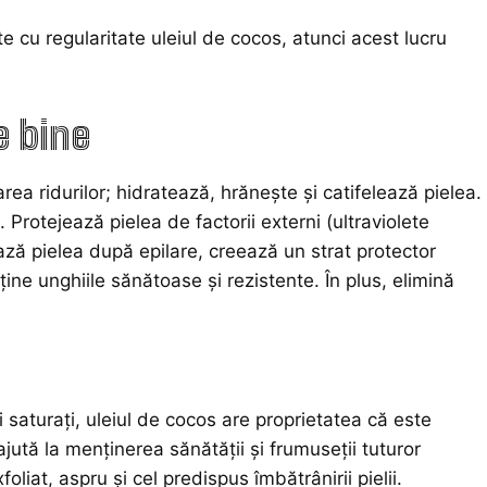
 cu regularitate uleiul de cocos, atunci acest lucru
e bine
ea ridurilor; hidratează, hrănește și catifelează pielea.
 Protejează pielea de factorii externi (ultraviolete
ează pielea după epilare, creează un strat protector
ine unghiile sănătoase și rezistente. În plus, elimină
aşi saturaţi, uleiul de cocos are proprietatea că este
jută la menținerea sănătății și frumuseții tuturor
oliat, aspru și cel predispus îmbătrânirii pielii.