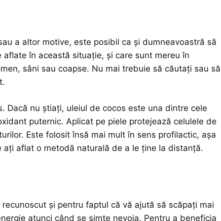
 sau a altor motive, este posibil ca și dumneavoastră să
 aflate în această situație, și care sunt mereu în
omen, sâni sau coapse. Nu mai trebuie să căutați sau să
t.
. Dacă nu știați, uleiul de cocos este una dintre cele
xidant puternic. Aplicat pe piele protejează celulele de
rilor. Este folosit însă mai mult în sens profilactic, așa
e ați aflat o metodă naturală de a le ține la distanță.
e recunoscut și pentru faptul că vă ajută să scăpați mai
energie atunci când se simte nevoia. Pentru a beneficia