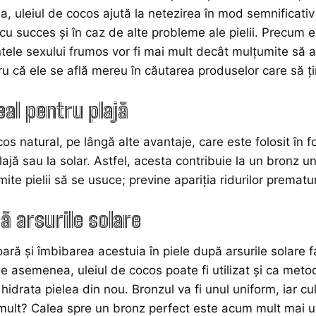
 uleiul de cocos ajută la netezirea în mod semnificativ 
cu succes și în caz de alte probleme ale pielii. Precum exf
ele sexului frumos vor fi mai mult decât mulțumite să a
u că ele se află mereu în căutarea produselor care să ț
deal pentru plajă
os natural, pe lângă alte avantaje, care este folosit în fo
plajă sau la solar. Astfel, acesta contribuie la un bronz 
ite pielii să se usuce; previne apariţia ridurilor prematu
 arsurile solare
ră şi îmbibarea acestuia în piele după arsurile solare f
e asemenea, uleiul de cocos poate fi utilizat și ca meto
hidrata pielea din nou. Bronzul va fi unul uniform, iar cu
mult? Calea spre un bronz perfect este acum mult mai u