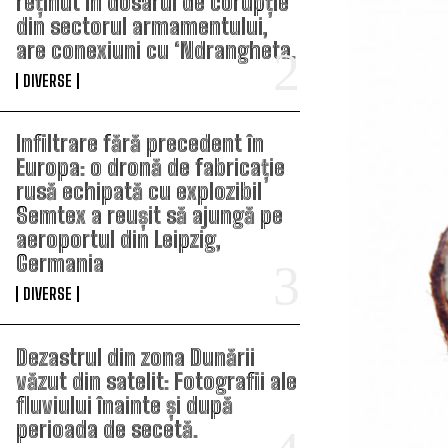
reținut în dosarul de corupție
din sectorul armamentului,
are conexiuni cu ‘Ndrangheta.
DIVERSE
Infiltrare fără precedent în
Europa: o dronă de fabricație
rusă echipată cu explozibil
Semtex a reușit să ajungă pe
aeroportul din Leipzig,
Germania
DIVERSE
Dezastrul din zona Dunării
văzut din satelit: Fotografii ale
fluviului înainte și după
perioada de secetă.