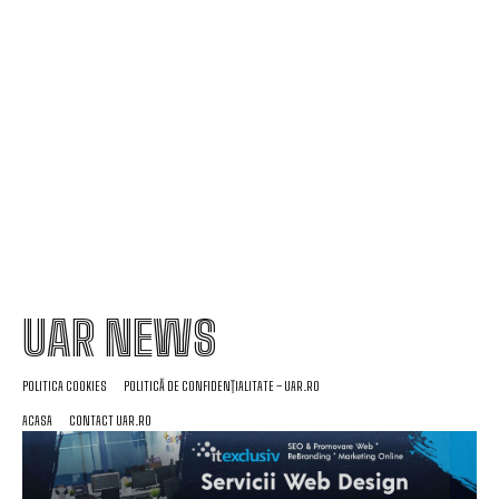
restricționarea utilizării energiei electrice.
Marian Voinea, antreprenorul reținut în dosarul
de corupție din sectorul armamentului, are
conexiuni cu ‘Ndrangheta.
UAR NEWS
POLITICA COOKIES
POLITICĂ DE CONFIDENȚIALITATE – UAR.RO
ACASA
CONTACT UAR.RO