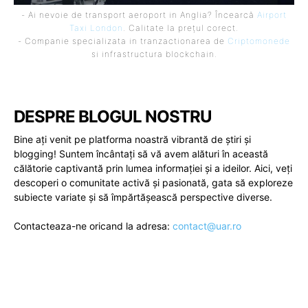
- Ai nevoie de transport aeroport in Anglia? Încearcă
Airport
Taxi London
. Calitate la prețul corect.
- Companie specializata in tranzactionarea de
Criptomonede
si infrastructura blockchain.
DESPRE BLOGUL NOSTRU
Bine ați venit pe platforma noastră vibrantă de știri și
blogging! Suntem încântați să vă avem alături în această
călătorie captivantă prin lumea informației și a ideilor. Aici, veți
descoperi o comunitate activă și pasionată, gata să exploreze
subiecte variate și să împărtășească perspective diverse.
Contacteaza-ne oricand la adresa:
contact@uar.ro