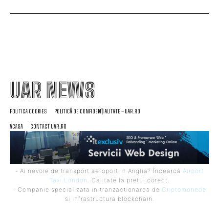
UAR NEWS
POLITICA COOKIES
POLITICĂ DE CONFIDENȚIALITATE – UAR.RO
ACASA
CONTACT UAR.RO
- Ai nevoie de transport aeroport in Anglia? Încearcă
Airport
Taxi London
. Calitate la prețul corect.
- Companie specializata in tranzactionarea de
Criptomonede
si infrastructura blockchain.