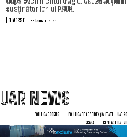
după evenimentul tragic. Cauza acțiunii
susținătorilor lui PAOK.
DIVERSE
29 Ianuarie 2026
UAR NEWS
POLITICA COOKIES
POLITICĂ DE CONFIDENȚIALITATE – UAR.RO
ACASA
CONTACT UAR.RO