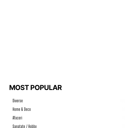
MOST POPULAR
Diverse
1193
Home & Deco
50
Afaceri
46
Sanatate / Hobby
39