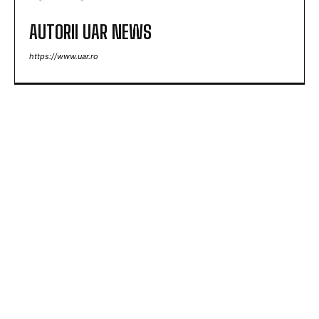
AUTORII UAR NEWS
https://www.uar.ro
ARTICOLE POPULARE
Oficial: Atletico Madrid l-a cedat pe Gata, stabilind
un nou record de transfer în istoria națională.
România se află în fața amenințării unui blackout
total dacă dificultățile energetice devin mai
severe. Specialiștii cer verificări…