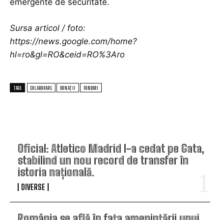
emergente de securitate.
Sursa articol / foto:
https://news.google.com/home?
hl=ro&gl=RO&ceid=RO%3Aro
TAGS
COLABORARE
DONAȚII
FUNDURI
TOP ARTICOLE
Oficial: Atletico Madrid l-a cedat pe Gata,
stabilind un nou record de transfer în
istoria națională.
DIVERSE
România se află în fața amenințării unui