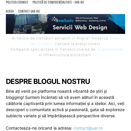
POLITICA COOKIES
POLITICĂ DE CONFIDENȚIALITATE – UAR.RO
ACASA
CONTACT UAR.RO
- Ai nevoie de transport aeroport in Anglia? Încearcă
Airport
Taxi London
. Calitate la prețul corect.
- Companie specializata in tranzactionarea de
Criptomonede
si infrastructura blockchain.
DESPRE BLOGUL NOSTRU
Bine ați venit pe platforma noastră vibrantă de știri și
blogging! Suntem încântați să vă avem alături în această
călătorie captivantă prin lumea informației și a ideilor. Aici, veți
descoperi o comunitate activă și pasionată, gata să exploreze
subiecte variate și să împărtășească perspective diverse.
Contacteaza-ne oricand la adresa:
contact@uar.ro