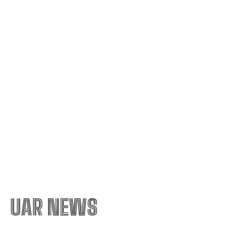
Nicușor Dan, în urma deciziei Moody’s: „Păstrarea
ratingului României ilustrează munca depusă de
instituții, cetățeni și sectorul de afaceri”
Moody’s menține ratingul de țară pentru România,
având o perspectivă negativă
Nicolescu încheie transferul la Dinamo: „A fost
prioritatea noastră”
UAR NEWS