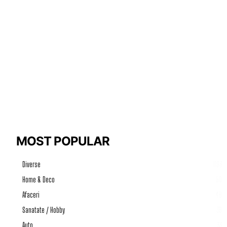
MOST POPULAR
Diverse
1193
Home & Deco
50
Afaceri
46
Sanatate / Hobby
39
Auto
33