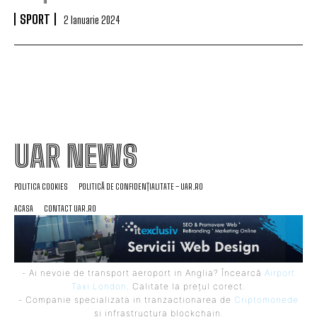
SPORT
2 Ianuarie 2024
UAR NEWS
POLITICA COOKIES
POLITICĂ DE CONFIDENȚIALITATE – UAR.RO
ACASA
CONTACT UAR.RO
- Ai nevoie de transport aeroport in Anglia? Încearcă
Airport
Taxi London
. Calitate la prețul corect.
- Companie specializata in tranzactionarea de
Criptomonede
si infrastructura blockchain.