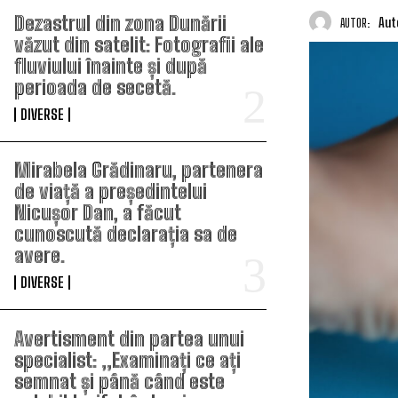
Dezastrul din zona Dunării
Aut
AUTOR:
văzut din satelit: Fotografii ale
fluviului înainte și după
perioada de secetă.
DIVERSE
Mirabela Grădinaru, partenera
de viață a președintelui
Nicușor Dan, a făcut
cunoscută declarația sa de
avere.
DIVERSE
Avertisment din partea unui
specialist: „Examinați ce ați
semnat și până când este