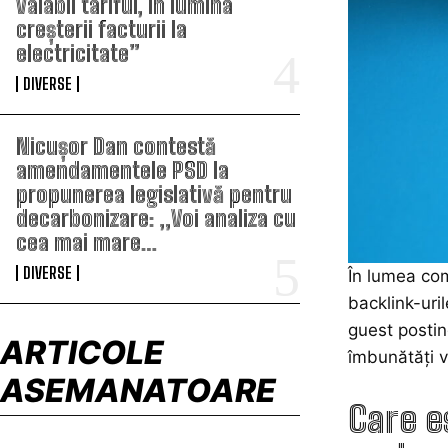
valabil tariful, în lumina
creșterii facturii la
electricitate”
DIVERSE
Nicușor Dan contestă
amendamentele PSD la
propunerea legislativă pentru
decarbonizare: „Voi analiza cu
cea mai mare…
DIVERSE
În lumea com
backlink-uri
guest postin
ARTICOLE
îmbunătăți vi
ASEMANATOARE
Care e