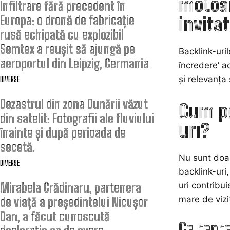
motoar
Infiltrare fără precedent în
Europa: o dronă de fabricație
invitat
rusă echipată cu explozibil
Semtex a reușit să ajungă pe
Backlink-uril
aeroportul din Leipzig, Germania
încredere’ a
și relevanța
DIVERSE
Dezastrul din zona Dunării văzut
Cum po
din satelit: Fotografii ale fluviului
uri?
înainte și după perioada de
secetă.
Nu sunt doar
DIVERSE
backlink-uri
Mirabela Grădinaru, partenera
uri contribu
mare de vizit
de viață a președintelui Nicușor
Dan, a făcut cunoscută
Ce repre