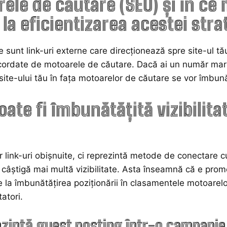
ele de căutare (SEO) și în ce
 la eficientizarea acestei stra
e sunt link-uri externe care direcționează spre site-ul tă
cordate de motoarele de căutare. Dacă ai un număr mare d
 site-ului tău în fața motoarelor de căutare se vor îmbună
ate fi îmbunătățită vizibilita
 link-uri obișnuite, ci reprezintă metode de conectare c
, câștigă mai multă vizibilitate. Asta înseamnă că e prom
ie la îmbunătățirea poziționării în clasamentele motoarelo
atori.
zintă guest posting într-o campanie 