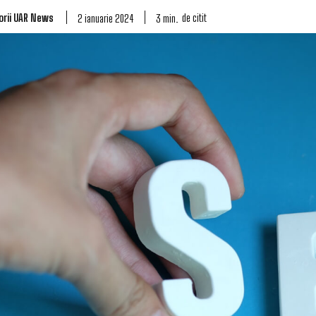
orii UAR News
de citit
3
min.
2 ianuarie 2024