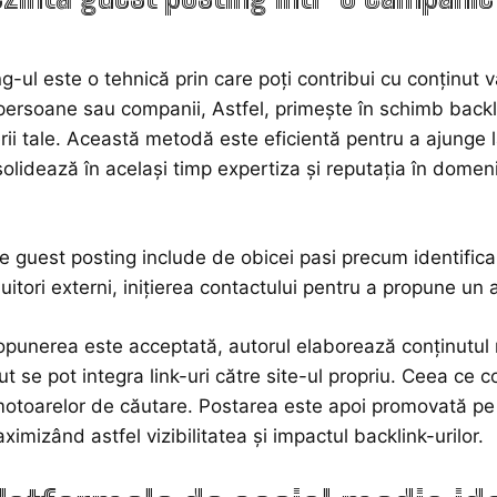
g-ul este o tehnică prin care poți contribui cu conținut v
r persoane sau companii, Astfel, primește în schimb backl
rii
tale. Această metodă este eficientă pentru a ajunge l
olidează în același timp expertiza și reputația în domen
 guest posting include de obicei pasi precum identificare
uitori externi, inițierea contactului pentru a propune un a
punerea este acceptată, autorul elaborează conținutul r
t se pot integra link-uri către site-ul propriu. Ceea ce con
motoarelor de căutare. Postarea este apoi promovată pe 
maximizând
astfel
vizibilitatea și impactul backlink-urilor.