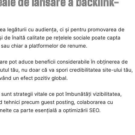
ale de lansare a backlink-
a legăturii cu audiența, ci și pentru promovarea de
i de înaltă calitate pe rețelele sociale poate capta
ri sau chiar a platformelor de renume.
care pot aduce beneficii considerabile în obținerea de
l tău, nu doar că va spori credibilitatea site-ului tău,
vând un efect pozitiv global.
sunt strategii vitale ce pot îmbunătăți vizibilitatea,
nd tehnici precum guest posting, colaborarea cu
unelte ca parte esențială a optimizării SEO.