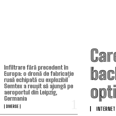
Care
TOP ARTICOLE
back
Infiltrare fără precedent în
Europa: o dronă de fabricație
rusă echipată cu explozibil
opt
Semtex a reușit să ajungă pe
aeroportul din Leipzig,
Germania
DIVERSE
INTERNET