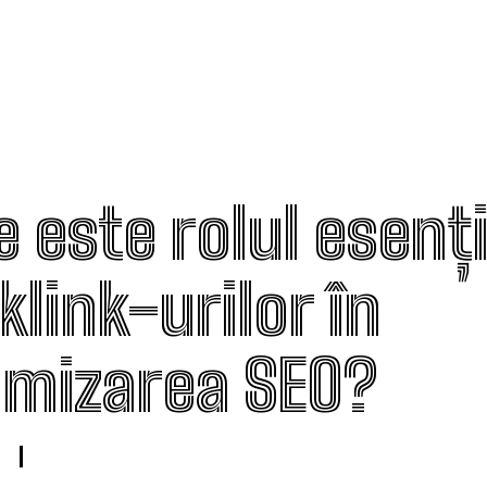
 este rolul esenți
link-urilor în
imizarea SEO?