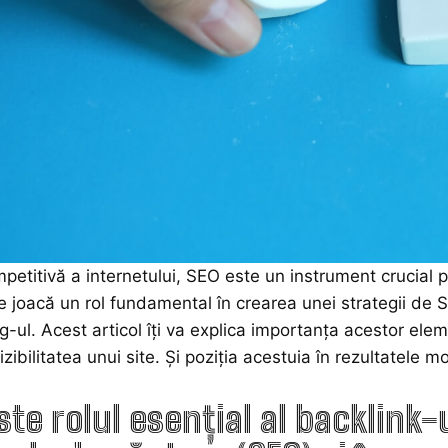
petitivă a internetului, SEO este un instrument crucial pe
le joacă un rol fundamental în crearea unei strategii d
g-ul. Acest articol îți va explica importanța acestor el
zibilitatea unui site. Și poziția acestuia în rezultatele 
ste rolul esențial al backlink-