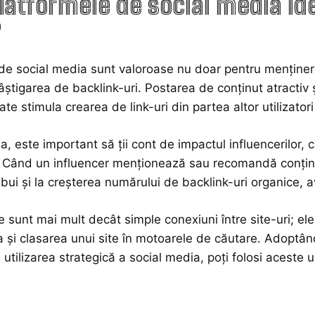
latformele de social media ide
?
de social media sunt valoroase nu doar pentru menținere
câștigarea de backlink-uri. Postarea de conținut atractiv ș
ate stimula crearea de link-uri din partea altor utilizato
 este important să ții cont de impactul influencerilor, 
. Când un influencer menționează sau recomandă conținutu
ibui și la creșterea numărului de backlink-uri organice, a
e sunt mai mult decât simple conexiuni între site-uri; ele 
ea și clasarea unui site în motoarele de căutare. Adoptâ
i utilizarea strategică a social media, poți folosi aceste 