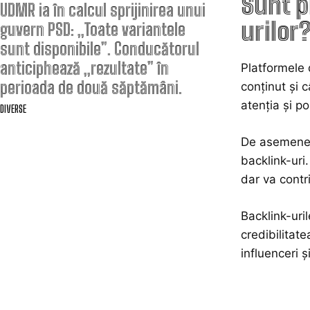
Sunt p
UDMR ia în calcul sprijinirea unui
urilor
guvern PSD: „Toate variantele
sunt disponibile”. Conducătorul
anticiphează „rezultate” în
Platformele 
perioada de două săptămâni.
conținut și 
atenția și po
DIVERSE
De asemenea,
backlink-uri
dar va contr
Backlink-uril
credibilitat
influenceri ș