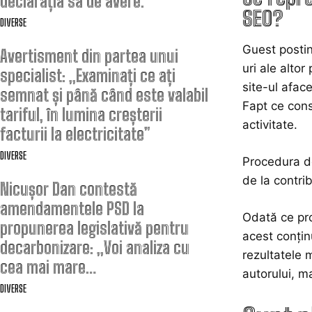
declarația sa de avere.
SEO?
DIVERSE
Guest postin
Avertisment din partea unui
uri ale alto
specialist: „Examinați ce ați
site-ul
aface
semnat și până când este valabil
Fapt ce cons
tariful, în lumina creșterii
activitate.
facturii la electricitate”
DIVERSE
Procedura de
de la contrib
Nicușor Dan contestă
amendamentele PSD la
Odată ce pro
propunerea legislativă pentru
acest conținu
decarbonizare: „Voi analiza cu
rezultatele 
cea mai mare…
autorului, 
DIVERSE