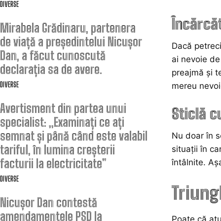
DIVERSE
Încărcă
Mirabela Grădinaru, partenera
de viață a președintelui Nicușor
Dacă petreci
Dan, a făcut cunoscută
ai nevoie de
declarația sa de avere.
preajmă și te
DIVERSE
mereu nevoie
Avertisment din partea unui
Sticlă c
specialist: „Examinați ce ați
semnat și până când este valabil
Nu doar în s
tariful, în lumina creșterii
situații în c
facturii la electricitate”
întâlnite. Aș
DIVERSE
Triung
Nicușor Dan contestă
amendamentele PSD la
Poate că atu