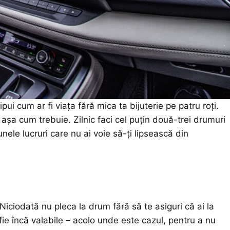
ui cum ar fi viața fără mica ta bijuterie pe patru roți.
ea așa cum trebuie. Zilnic faci cel puțin două-trei drumuri
 unele lucruri care nu ai voie să-ți lipsească din
iciodată nu pleca la drum fără să te asiguri că ai la
fie încă valabile – acolo unde este cazul, pentru a nu