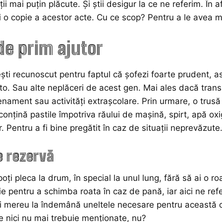
ații mai puțin plăcute. Și știi desigur la ce ne referim. În 
 o copie a acestor acte. Cu ce scop? Pentru a le avea m
de prim ajutor
ști recunoscut pentru faptul că șofezi foarte prudent, 
to. Sau alte neplăceri de acest gen. Mai ales dacă transpo
enament sau activități extrașcolare. Prin urmare, o tru
 conțină pastile împotriva răului de mașină, spirt, apă o
. Pentru a fi bine pregătit în caz de situații neprevăzute
e rezervă
oți pleca la drum, în special la unul lung, fără să ai o r
e pentru a schimba roata în caz de pană, iar aici ne refer
ai mereu la îndemână uneltele necesare pentru această o
 nici nu mai trebuie menționate, nu?