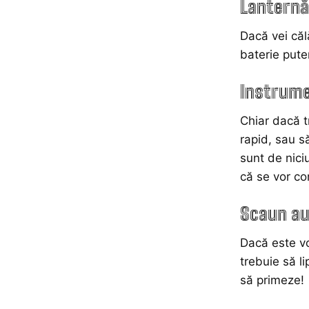
Lanternă 
Dacă vei căl
baterie pute
Instrume
Chiar dacă t
rapid, sau să
sunt de nici
că se vor co
Scaun
au
Dacă este vo
trebuie să l
să primeze!