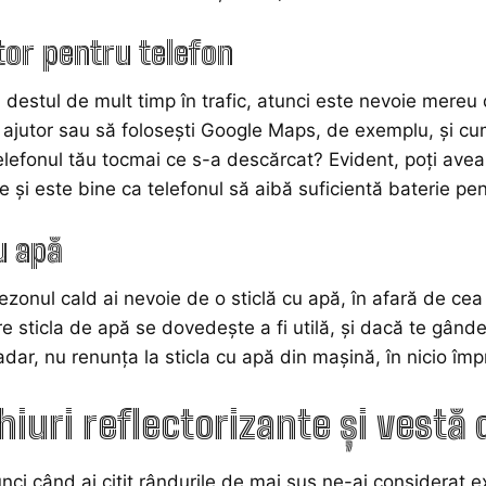
tor pentru telefon
 destul de mult timp în trafic, atunci este nevoie mereu
 ajutor sau să folosești Google Maps, de exemplu, și cum
lefonul tău tocmai ce s-a descărcat? Evident, poți avea in
 și este bine ca telefonul să aibă suficientă baterie pent
u apă
ezonul cald ai nevoie de o sticlă cu apă, în afară de ce
are sticla de apă se dovedește a fi utilă, și dacă te gândeș
adar, nu renunța la sticla cu apă din mașină, în nicio împ
hiuri reflectorizante și vestă
nci când ai citit rândurile de mai sus ne-ai considerat e