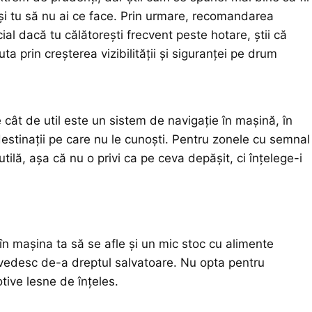
c și tu să nu ai ce face. Prin urmare, recomandarea
l dacă tu călătorești frecvent peste hotare, știi că
uta prin creșterea vizibilității și siguranței pe drum
cât de util este un sistem de navigație în mașină, în
destinații pe care nu le cunoști. Pentru zonele cu semnal
utilă, așa că nu o privi ca pe ceva depășit, ci înțelege-i
în mașina ta să se afle și un mic stoc cu alimente
dovedesc de-a dreptul salvatoare. Nu opta pentru
tive
lesne de înțeles.