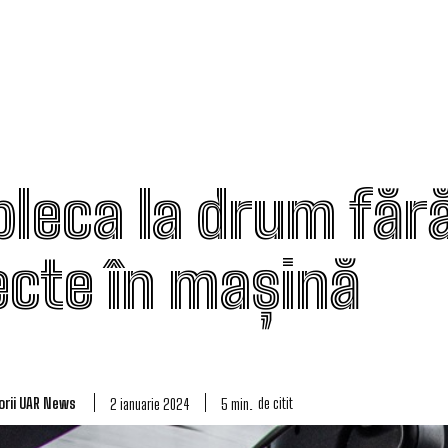
pleca la drum făr
ecte în mașină
orii UAR News
de citit
5
min.
2 ianuarie 2024