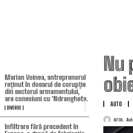
Nu 
TOP ARTICOLE
obi
Marian Voinea, antreprenorul
reținut în dosarul de corupție
din sectorul armamentului,
are conexiuni cu ‘Ndrangheta.
AUTO
DIVERSE
Aut
AUTOR:
Infiltrare fără precedent în