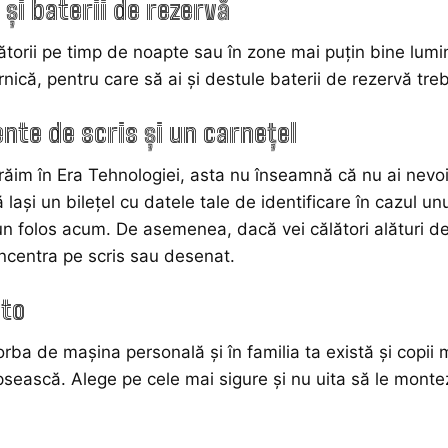
și baterii de rezervă
ătorii pe timp de noapte sau în zone mai puțin bine lumi
rnică, pentru care să ai și destule baterii de rezervă tr
nte de scris și un carnețel
răim în Era Tehnologiei, asta nu înseamnă că nu ai nevoi
 lași un bilețel cu datele tale de identificare în cazul unui
un folos acum. De asemenea, dacă vei călători alături de
ncentra pe scris sau desenat.
to
rba de mașina personală și în familia ta există și copii 
ipsească. Alege pe cele mai sigure și nu uita să le monte