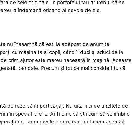
afară de cele originale, în portofelul tău ar trebui să se
ereu la îndemână oricând ai nevoie de ele.
asta nu înseamnă că ești la adăpost de anumite
rți cu mașina ta și copii, când îi duci și aduci de la
să de prim ajutor este mereu necesară în mașină. Aceasta
xigenată, bandaje. Precum și tot ce mai consideri tu că
.
oată de rezervă în portbagaj. Nu uita nici de uneltele de
im în special la cric. Ar fi bine să știi cum să schimbi o
perațiune, iar motivele pentru care îți facem această