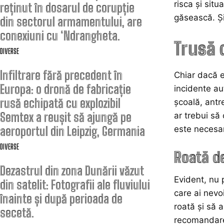
risca și situ
reținut în dosarul de corupție
găsească. Și
din sectorul armamentului, are
conexiuni cu ‘Ndrangheta.
Trusă 
DIVERSE
Infiltrare fără precedent în
Chiar dacă e
Europa: o dronă de fabricație
incidente au
rusă echipată cu explozibil
școală, antr
Semtex a reușit să ajungă pe
ar trebui să
este necesar
aeroportul din Leipzig, Germania
DIVERSE
Roată d
Dezastrul din zona Dunării văzut
Evident, nu p
din satelit: Fotografii ale fluviului
care ai nevoi
înainte și după perioada de
roată și să 
secetă.
recomandare