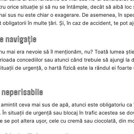
tru orice situație și să nu se întâmple, decât să aibă lo
ai sus nu este chiar o exagerare. De asemenea, în specia
obligatorii în multe țări. Și, în caz de accident, te pot aj
e navigație
u mai era nevoie să îl menționăm, nu? Toată lumea știe 
erioada concediilor sau atunci când trebuie să ajungi la 
ituații de urgență, o hartă fizică este la rândul ei foarte 
 neperisabile
amintit ceva mai sus de apă, atunci este obligatoriu ca 
. În situații de urgență sau blocaj în trafic acestea se 
e se pot altera ușor, cele cu cremă sau ciocolată, din
mo