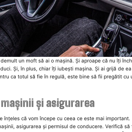
demult un moft să ai o mașină. Și aproape că nu îți închip
uci. Și, în plus, chiar îți iubești mașina. Și ai grijă de 
ntru ca totul să fie în regulă, este bine să fii pregătit cu
 mașinii și asigurarea
ne înțeles că vom începe cu ceea ce este mai important. N
mașinii, asigurarea și permisul de conducere. Verifică să 