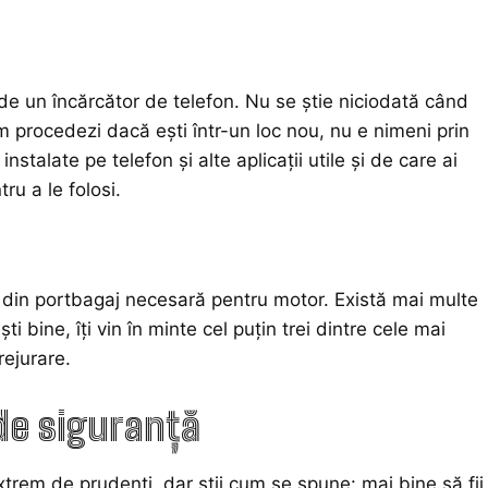
 de un încărcător de telefon. Nu se știe niciodată când
 procedezi dacă ești într-un loc nou, nu e nimeni prin
stalate pe telefon și alte aplicații utile și de care ai
ru a le folosi.
a din portbagaj necesară pentru motor. Există mai multe
ti bine, îți vin în minte cel puțin trei dintre cele mai
rejurare.
 de siguranță
xtrem de prudenți, dar știi cum se spune: mai bine să fii