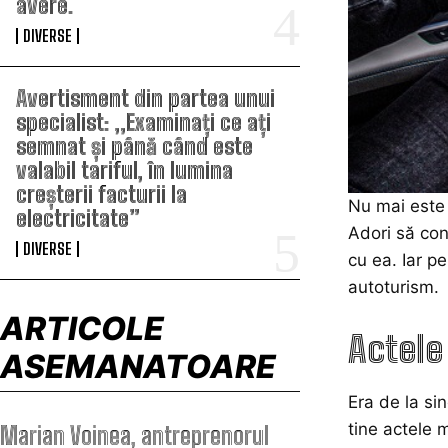
avere.
DIVERSE
Avertisment din partea unui
specialist: „Examinați ce ați
semnat și până când este
valabil tariful, în lumina
creșterii facturii la
Nu mai este 
electricitate”
Adori să cond
DIVERSE
cu ea. Iar pe
autoturism.
ARTICOLE
Actele
ASEMANATOARE
Era de la si
tine actele 
Marian Voinea, antreprenorul